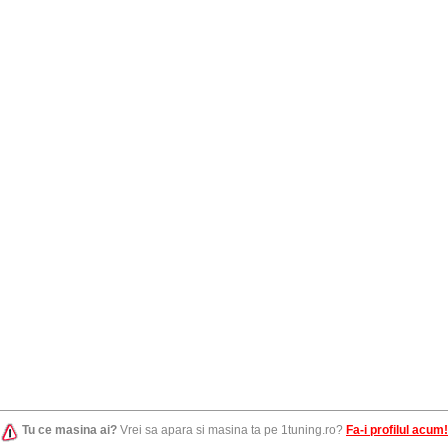
Tu ce masina ai?
Vrei sa apara si masina ta pe 1tuning.ro?
Fa-i profilul acum!