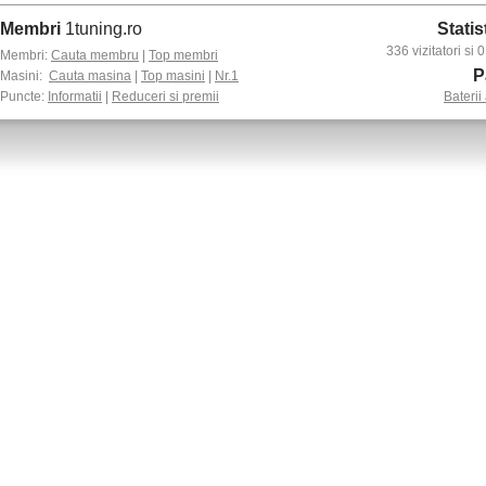
Membri
1tuning.ro
Statis
336 vizitatori si
Membri:
Cauta membru
|
Top membri
P
Masini:
Cauta masina
|
Top masini
|
Nr.1
Puncte:
Informatii
|
Reduceri si premii
Baterii