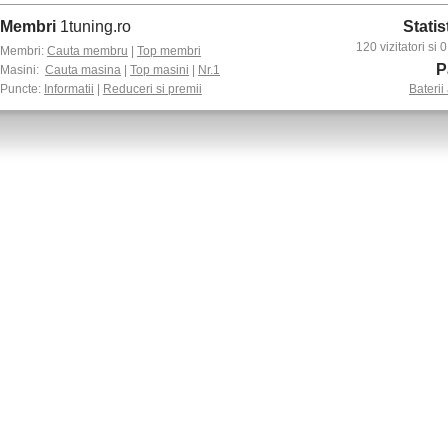
Membri
1tuning.ro
Statis
120 vizitatori si
Membri:
Cauta membru
|
Top membri
P
Masini:
Cauta masina
|
Top masini
|
Nr.1
Puncte:
Informatii
|
Reduceri si premii
Baterii