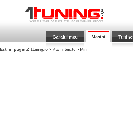
Masini
Garajul meu
Tuning
Esti in pagina:
1tuning.ro
>
Masini tunate
> Mini