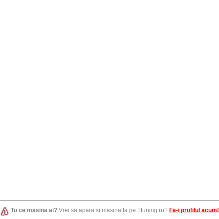
Tu ce masina ai?
Vrei sa apara si masina ta pe 1tuning.ro?
Fa-i profilul acum!