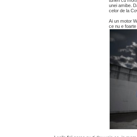
tuneri cu moral
unei amibe. Da
celor de la C
Ai un motor W1
ce nu e foart