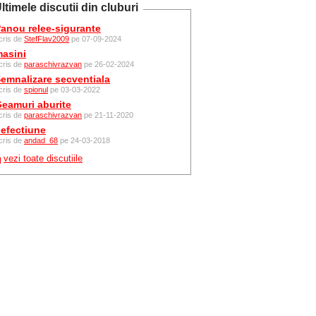
ltimele discutii din cluburi
anou relee-sigurante
cris de
StefFlav2009
pe 07-09-2024
asini
cris de
paraschivrazvan
pe 26-02-2024
emnalizare secventiala
cris de
spionul
pe 03-03-2022
eamuri aburite
cris de
paraschivrazvan
pe 21-11-2020
efectiune
cris de
andad_68
pe 24-03-2018
vezi toate discutiile