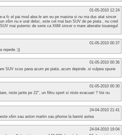
01-05-2010 12:24
le-a fc el pai mod alea le am eu pe masina si nu ma dus atat sincer
si un x6m nu e urat deloc, este cel mai bun SUV de pe piata , nu cred
t SUV mai puternic de serie ca X6M sincer o mare aberatie touaregul
01-05-2010 00:37
a repede.:))
01-05-2010 00:36
 tare SUV scos pana acum pe piata..acum depinde..si vulpea spune
01-05-2010 00:30
e, niste jante pe 22", un filtru sport si niste evacuari ? Voi nu
24-04-2010 21:41
 este x6m sau aston martin sau phorse la bannii astea
24-04-2010 19:04