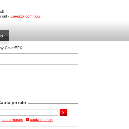
at!
 cont?
Creeaza cont nou
eo
g by CoverEFX
auta pe site
cauta masini
cauta membri