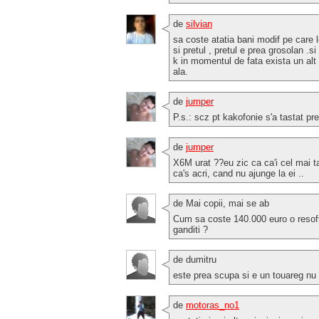
de
silvian
sa coste atatia bani modif pe care 
si pretul , pretul e prea grosolan .
k in momentul de fata exista un al
ala.
de
jumper
P.s.: scz pt kakofonie s'a tastat pre
de
jumper
X6M urat ??eu zic ca ca'i cel mai
ca's acri, cand nu ajunge la ei ..
de Mai copii, mai se ab
Cum sa coste 140.000 euro o resoftar
ganditi ?
de dumitru
este prea scupa si e un touareg nu
de
motoras_no1