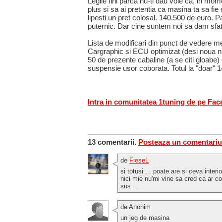
Legile firii parca nu-ti dau voie ca, in mo
plus si sa ai pretentia ca masina ta sa fie o
lipesti un pret colosal. 140.500 de euro. Pai
puternic. Dar cine suntem noi sa dam sfat
Lista de modificari din punct de vedere mec
Cargraphic si ECU optimizat (desi noua nu 
50 de prezente cabaline (a se citi gloabe) 
suspensie usor coborata. Totul la "doar" 
Intra in comunitatea 1tuning de pe Fa
13 comentarii.
Posteaza un comentariu
de
FieseL
si totusi ... poate are si ceva inter
nici mie nu'mi vine sa cred ca ar c
sus ...
de Anonim
un jeg de masina