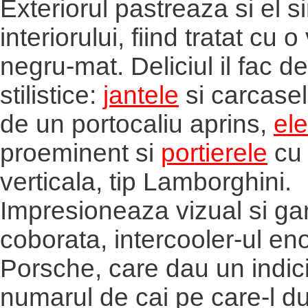
Exteriorul pastreaza si el s
interiorului, fiind tratat cu 
negru-mat. Deliciul il fac det
stilistice:
jantele
si carcasel
de un portocaliu aprins,
ele
proeminent si
portierele
cu 
verticala, tip Lamborghini.
Impresioneaza vizual si gar
coborata, intercooler-ul en
Porsche, care dau un indic
numarul de cai pe care-l d