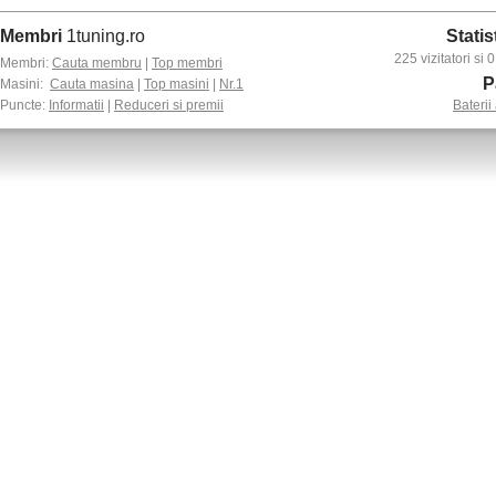
Membri
1tuning.ro
Statis
225 vizitatori si
Membri:
Cauta membru
|
Top membri
P
Masini:
Cauta masina
|
Top masini
|
Nr.1
Puncte:
Informatii
|
Reduceri si premii
Baterii