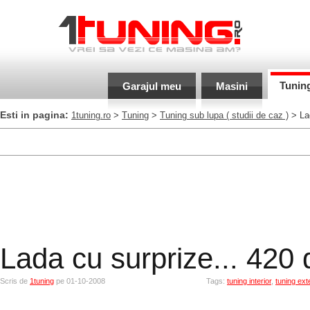
Tunin
Garajul meu
Masini
Esti in pagina:
1tuning.ro
>
Tuning
>
Tuning sub lupa
( studii de caz )
> Lad
Lada cu surprize... 420 
Scris de
1tuning
pe 01-10-2008
Tags:
tuning interior
,
tuning exte