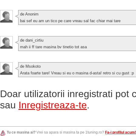
de Anonim
bai sef eu am un tico pe care vreau sal fac chiar mai tare
de dani_cirtiu
mah ii ff tare masina bv tinetio tot asa
de Msokoto
Arata foarte tare! Vreau si eu o masina d-asta! retro si cu gust :p
Doar utilizatorii inregistrati po
sau
Inregistreaza-te
.
Tu ce masina ai?
Vrei sa apara si masina ta pe 1tuning.ro?
Fa-i profilul acum!