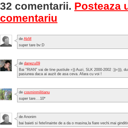
32 comentarii.
Posteaza 
comentariu
de
AkM
super tare bv:D
de
danezu09
Bai "RIAN" vai de tine pustiule =)) Auzi, SLK 2000-2002 :))=))), du
pasiunea daca ai auzit de asa ceva. Afara cu voi !
de
cosminmilitianu
super tare....10*
de Anonim
bai baieti si fete!inainte de a da o masina,la fiare vechi.mai ginditi