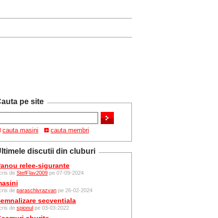
auta pe site
cauta masini
cauta membri
ltimele discutii din cluburi
anou relee-sigurante
cris de
StefFlav2009
pe 07-09-2024
asini
cris de
paraschivrazvan
pe 26-02-2024
emnalizare secventiala
cris de
spionul
pe 03-03-2022