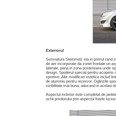
Exteriorul
Semnatura Steinmetz sta in primul rand in g
de aer incorporate da zonei frontale un aspe
laterale, pana in zona posterioara unde spo
design. Spoilerul special pentru acoperis c
sportive. Alte modificari estetice includ lin
de aluminiu pentru rezervor. Oglinzile spor
vizibilitate mai buna, aducand in acelasi t
Aspectul exterior este completat de jantele 
ochii privitorului prin aspectul foarte lucios