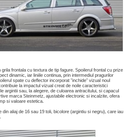
rila frontala cu textura de tip fagure. Spoilerul frontal cu prize
ct dinamic, iar liniile continua, prin intermediul pragurilor
ilerul spate cu deflector incorporat "inchide" vizual noul
ontribuie la impactul vizual creat de noile caracteristici
iile argintii sau, la alegere, de culoarea antracitului, si capacul
tive marca Steinmetz, ajustabile electronic si incalzite, ofera
imp si valoare estetica.
din aliaj de 16 sau 19 toli, bicolore (argintiu si negru), care iau
.