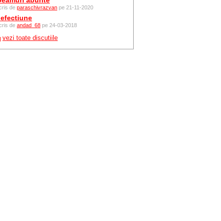
eamuri aburite
cris de
paraschivrazvan
pe 21-11-2020
efectiune
cris de
andad_68
pe 24-03-2018
vezi toate discutiile