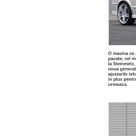
O masina ce s
pacate, cel m
la Steinmetz
noua generat
ajustarile t
in plus pentr
urmeaza.