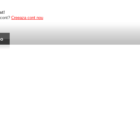
at!
 cont?
Creeaza cont nou
eo