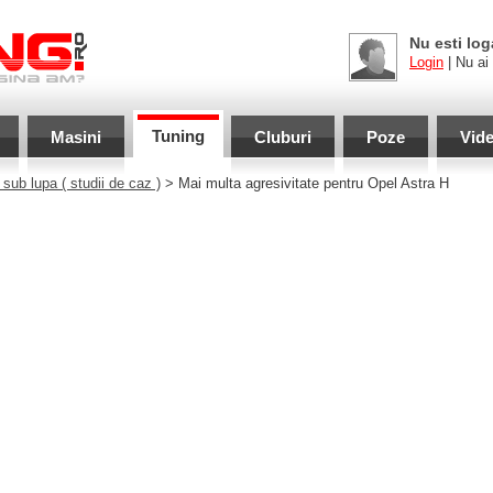
Nu esti log
Login
| Nu ai
Tuning
Masini
Cluburi
Poze
Vid
 sub lupa
( studii de caz )
> Mai multa agresivitate pentru Opel Astra H