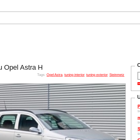
C
ru Opel Astra H
Tags:
Opel Astra
,
tuning interior
,
tuning exterior
,
Steinmetz
U
P
s
m
s
S
s