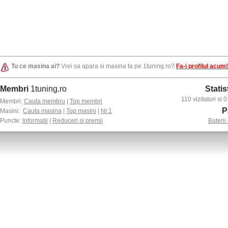
Tu ce masina ai?
Vrei sa apara si masina ta pe 1tuning.ro?
Fa-i profilul acum!
Membri
1tuning.ro
Statis
110 vizitatori si
Membri:
Cauta membru
|
Top membri
P
Masini:
Cauta masina
|
Top masini
|
Nr.1
Puncte:
Informatii
|
Reduceri si premii
Baterii