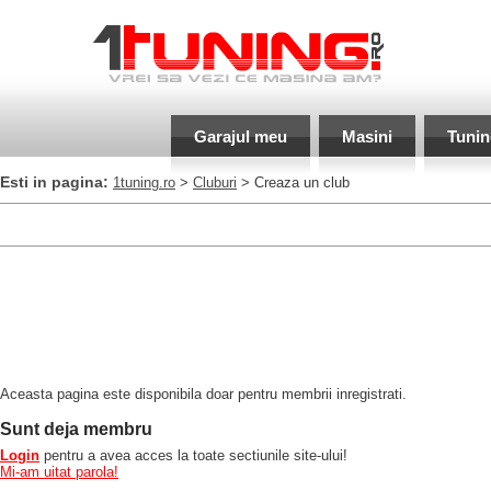
Garajul meu
Masini
Tunin
Esti in pagina:
1tuning.ro
>
Cluburi
> Creaza un club
Aceasta pagina este disponibila doar pentru membrii inregistrati.
Sunt deja membru
Login
pentru a avea acces la toate sectiunile site-ului!
Mi-am uitat parola!