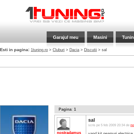
Garajul meu
Masini
Tunin
Esti in pagina:
1tuning.ro
>
Cluburi
>
Dacia
>
Discutii
> sal
Pagina
:
1
sal
scris pe 5 feb 2009 20:34 de
no
nostradamus
vand kit geamuri electric