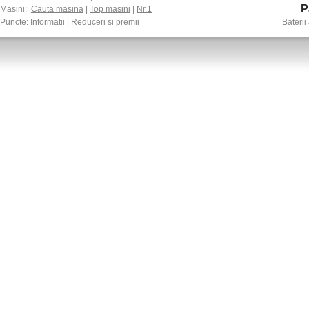
P
Masini:
Cauta masina
|
Top masini
|
Nr.1
Puncte:
Informatii
|
Reduceri si premii
Baterii