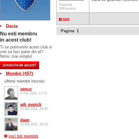
Pasionat
189 puncte
sus
Dacia
Pagina
:
1
Nu esti membru
in acest club!
Ti se potriveste acest club si
vrei sa faci parte din el?
Nimic mai simplu!
Membri (457)
Ultimii membri inscrisi:
senco
1 mar 2011, 17:12
adi_popick
21 feb 2011, 20:30
daan
21 feb 2011, 16:15
vezi toti membrii