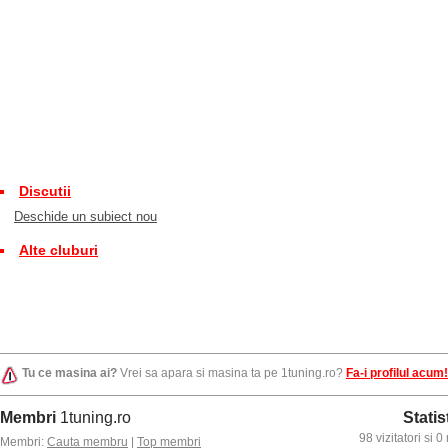
Discutii
Deschide un subiect nou
Alte cluburi
Tu ce masina ai?
Vrei sa apara si masina ta pe 1tuning.ro?
Fa-i profilul acum!
Membri
1tuning.ro
Statis
98 vizitatori si
Membri:
Cauta membru
|
Top membri