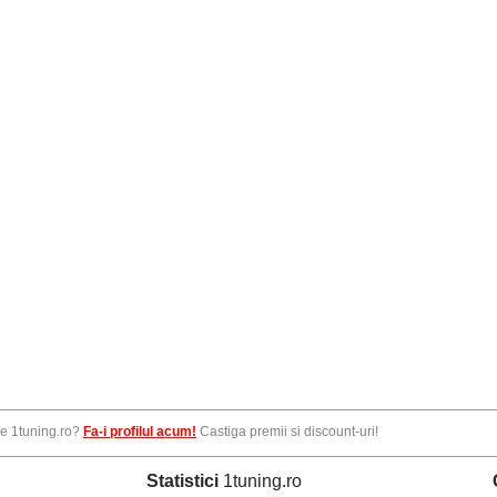
pe 1tuning.ro?
Fa-i profilul acum!
Castiga premii si discount-uri!
Statistici
1tuning.ro