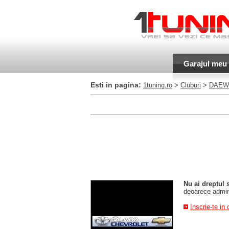
Garajul meu
Esti in pagina:
1tuning.ro
>
Cluburi
>
DAEW
Nu ai dreptul 
deoarece admini
Inscrie-te in 