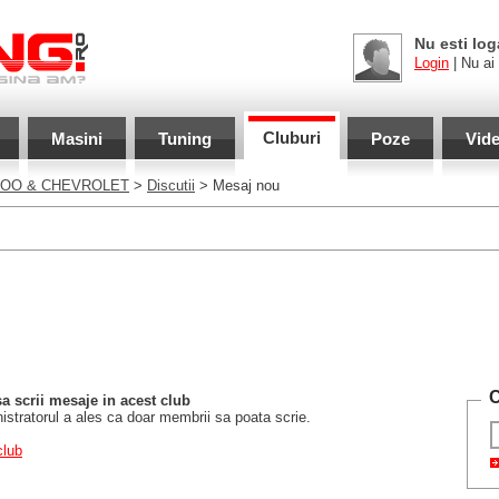
Nu esti log
Login
| Nu ai
Cluburi
Masini
Tuning
Poze
Vid
OO & CHEVROLET
>
Discutii
> Mesaj nou
C
sa scrii mesaje in acest club
stratorul a ales ca doar membrii sa poata scrie.
club