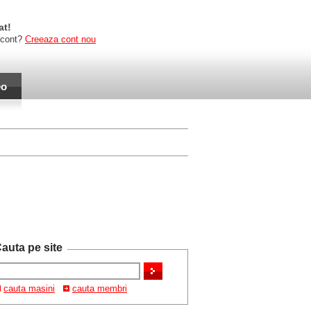
at!
 cont?
Creeaza cont nou
eo
auta pe site
cauta masini
cauta membri