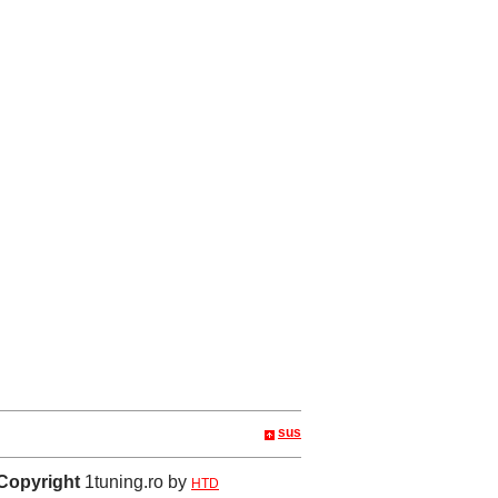
sus
Copyright
1tuning.ro by
HTD