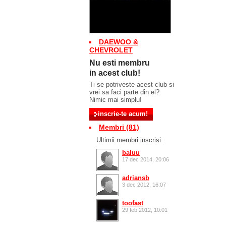
DAEWOO &
CHEVROLET
Nu esti membru
in acest club!
Ti se potriveste acest club si
vrei sa faci parte din el?
Nimic mai simplu!
Membri (81)
Ultimii membri inscrisi:
baluu
17 dec 2014, 20:06
adriansb
3 dec 2012, 16:07
toofast
29 feb 2012, 10:01