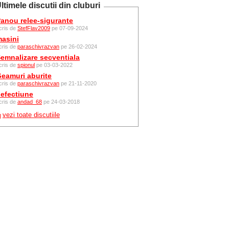
ltimele discutii din cluburi
anou relee-sigurante
cris de
StefFlav2009
pe 07-09-2024
asini
cris de
paraschivrazvan
pe 26-02-2024
emnalizare secventiala
cris de
spionul
pe 03-03-2022
eamuri aburite
cris de
paraschivrazvan
pe 21-11-2020
efectiune
cris de
andad_68
pe 24-03-2018
vezi toate discutiile