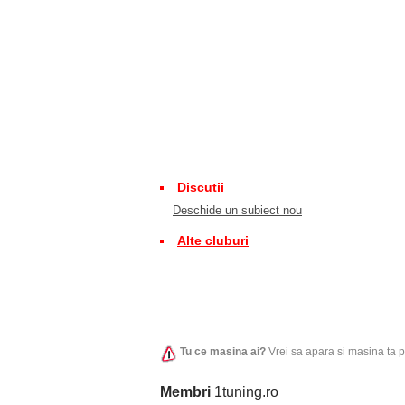
Discutii
Deschide un subiect nou
Alte cluburi
Tu ce masina ai?
Vrei sa apara si masina ta 
Membri
1tuning.ro