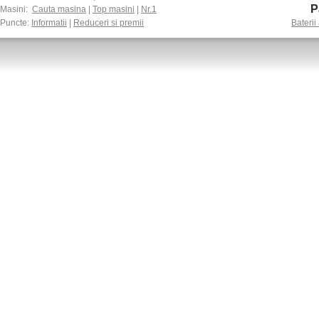
P
Masini:
Cauta masina
|
Top masini
|
Nr.1
Puncte:
Informatii
|
Reduceri si premii
Baterii