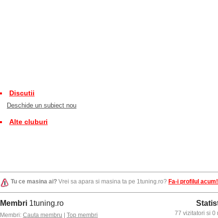
Discutii
Deschide un subiect nou
Alte cluburi
Tu ce masina ai?
Vrei sa apara si masina ta pe 1tuning.ro?
Fa-i profilul acum!
Membri
1tuning.ro
Statis
77 vizitatori si
Membri:
Cauta membru
|
Top membri