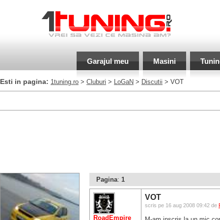
Garajul meu
Masini
Tunin
Esti in pagina:
1tuning.ro
>
Cluburi
>
LoGaN
>
Discutii
> VOT
Pagina
:
1
VOT
scris pe 16 aug 2008 09:42 de
RoadEmpire
M-am inscris la un mic con