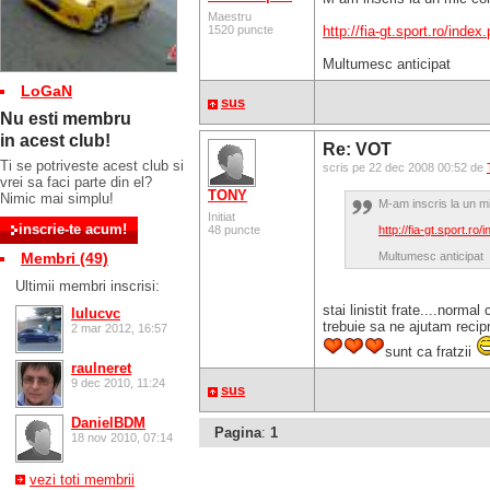
Maestru
1520 puncte
http://fia-gt.sport.ro/inde
Multumesc anticipat
LoGaN
sus
Nu esti membru
in acest club!
Re: VOT
Ti se potriveste acest club si
scris pe 22 dec 2008 00:52 de
vrei sa faci parte din el?
TONY
Nimic mai simplu!
M-am inscris la un mi
Initiat
48 puncte
http://fia-gt.sport.r
Membri (49)
Multumesc anticipat
Ultimii membri inscrisi:
stai linistit frate....norma
lulucvc
trebuie sa ne ajutam reci
2 mar 2012, 16:57
sunt ca fratzii
raulneret
9 dec 2010, 11:24
sus
DanielBDM
Pagina
:
1
18 nov 2010, 07:14
vezi toti membrii