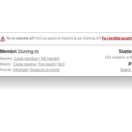
Tu ce masina ai?
Vrei sa apara si masina ta pe 1tuning.ro?
Fa-i profilul acum!
Membri
1tuning.ro
Statis
163 vizitatori si
Membri:
Cauta membru
|
Top membri
P
Masini:
Cauta masina
|
Top masini
|
Nr.1
Puncte:
Informatii
|
Reduceri si premii
Baterii