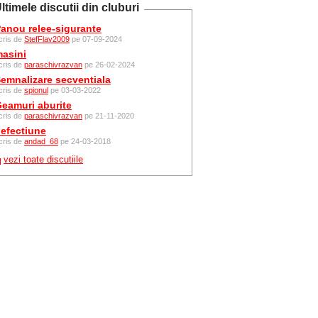
ltimele discutii din cluburi
anou relee-sigurante
cris de
StefFlav2009
pe 07-09-2024
asini
cris de
paraschivrazvan
pe 26-02-2024
emnalizare secventiala
cris de
spionul
pe 03-03-2022
eamuri aburite
cris de
paraschivrazvan
pe 21-11-2020
efectiune
cris de
andad_68
pe 24-03-2018
vezi toate discutiile