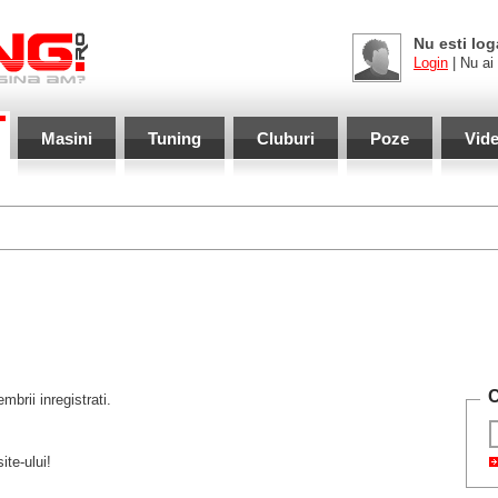
Nu esti log
Login
| Nu ai
Masini
Tuning
Cluburi
Poze
Vid
C
brii inregistrati.
ite-ului!