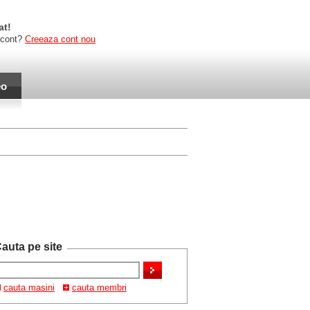
at!
 cont?
Creeaza cont nou
eo
auta pe site
cauta masini
cauta membri