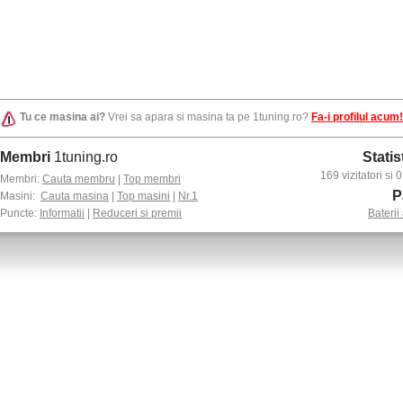
Tu ce masina ai?
Vrei sa apara si masina ta pe 1tuning.ro?
Fa-i profilul acum!
Membri
1tuning.ro
Statis
169 vizitatori si
Membri:
Cauta membru
|
Top membri
P
Masini:
Cauta masina
|
Top masini
|
Nr.1
Puncte:
Informatii
|
Reduceri si premii
Baterii