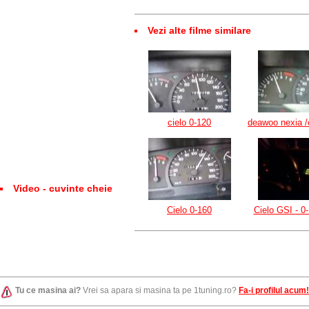
Vezi alte filme similare
cielo 0-120
deawoo nexia /
Video - cuvinte cheie
Cielo 0-160
Cielo GSI - 0
Tu ce masina ai?
Vrei sa apara si masina ta pe 1tuning.ro?
Fa-i profilul acum!