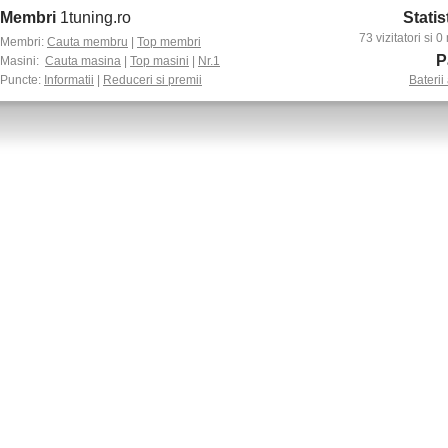
Membri
1tuning.ro
Statis
73 vizitatori si
Membri:
Cauta membru
|
Top membri
P
Masini:
Cauta masina
|
Top masini
|
Nr.1
Puncte:
Informatii
|
Reduceri si premii
Baterii