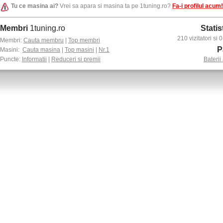
Tu ce masina ai?
Vrei sa apara si masina ta pe 1tuning.ro?
Fa-i profilul acum!
Membri
1tuning.ro
Statis
210 vizitatori si
Membri:
Cauta membru
|
Top membri
P
Masini:
Cauta masina
|
Top masini
|
Nr.1
Puncte:
Informatii
|
Reduceri si premii
Baterii