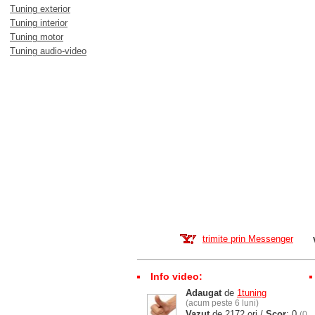
Tuning exterior
Tuning interior
Tuning motor
Tuning audio-video
trimite prin Messenger
Info video:
Adaugat
de
1tuning
(acum peste 6 luni)
Vazut
de 2172 ori /
Scor
: 0
(0