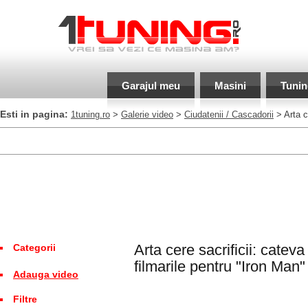
Garajul meu
Masini
Tunin
Esti in pagina:
1tuning.ro
>
Galerie video
>
Ciudatenii / Cascadorii
> Arta ce
Arta cere sacrificii: cateva
Categorii
filmarile pentru "Iron Man"
Adauga video
Filtre