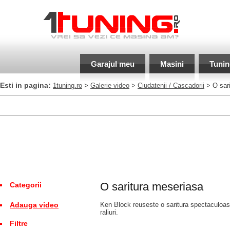
Garajul meu
Masini
Tunin
Esti in pagina:
1tuning.ro
>
Galerie video
>
Ciudatenii / Cascadorii
> O sari
O saritura meseriasa
Categorii
Adauga video
Ken Block reuseste o saritura spectaculoas
raliuri.
Filtre