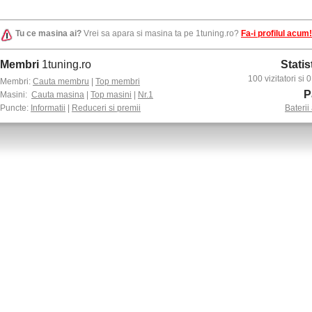
Tu ce masina ai?
Vrei sa apara si masina ta pe 1tuning.ro?
Fa-i profilul acum!
Membri
1tuning.ro
Statis
100 vizitatori si
Membri:
Cauta membru
|
Top membri
P
Masini:
Cauta masina
|
Top masini
|
Nr.1
Puncte:
Informatii
|
Reduceri si premii
Baterii