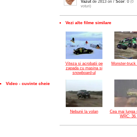
Vazut
de 2813 ori /
Scor
: 0
(0
voturi)
Vezi alte filme similare
Viteza si acrobatii pe
Monster-truck 
zapada cu masina si
snowboard-ul
Video - cuvinte cheie
Nebunii la volan
Cea mai lunga s
WRC: 36 