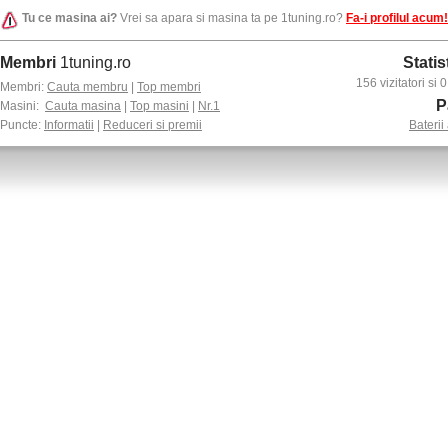
Tu ce masina ai?
Vrei sa apara si masina ta pe 1tuning.ro?
Fa-i profilul acum!
Membri
1tuning.ro
Statis
156 vizitatori si
Membri:
Cauta membru
|
Top membri
P
Masini:
Cauta masina
|
Top masini
|
Nr.1
Puncte:
Informatii
|
Reduceri si premii
Baterii