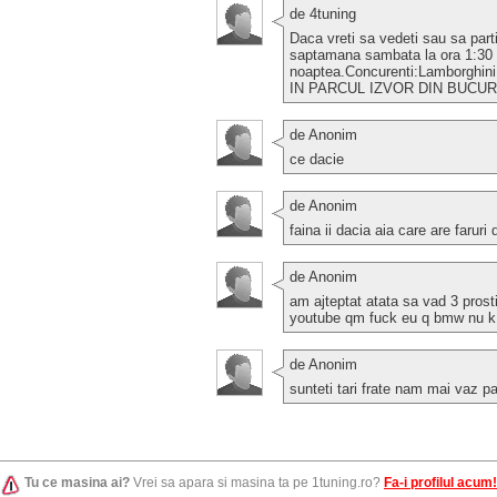
de 4tuning
Daca vreti sa vedeti sau sa partic
saptamana sambata la ora 1:30
noaptea.Concurenti:Lamborghini
IN PARCUL IZVOR DIN BUCURE
de Anonim
ce dacie
de Anonim
faina ii dacia aia care are faruri
de Anonim
am ajteptat atata sa vad 3 prosti
youtube qm fuck eu q bmw nu k 
de Anonim
sunteti tari frate nam mai vaz 
Tu ce masina ai?
Vrei sa apara si masina ta pe 1tuning.ro?
Fa-i profilul acum!