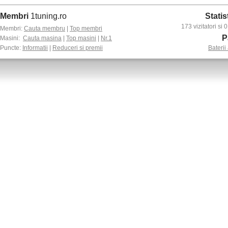
Membri
1tuning.ro
Statis
173 vizitatori si
Membri:
Cauta membru
|
Top membri
P
Masini:
Cauta masina
|
Top masini
|
Nr.1
Puncte:
Informatii
|
Reduceri si premii
Baterii