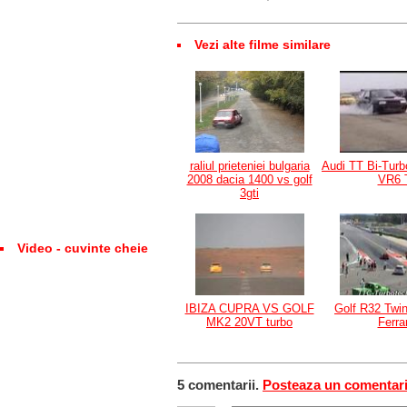
Vezi alte filme similare
raliul prieteniei bulgaria
Audi TT Bi-Turb
2008 dacia 1400 vs golf
VR6 
3gti
Video - cuvinte cheie
IBIZA CUPRA VS GOLF
Golf R32 Twin
MK2 20VT turbo
Ferrar
5 comentarii.
Posteaza un comentar