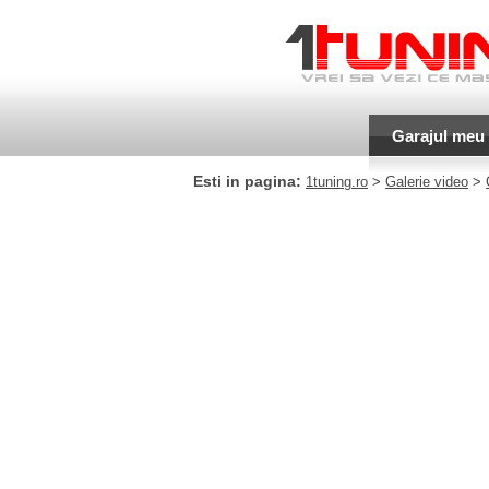
Garajul meu
Esti in pagina:
1tuning.ro
>
Galerie video
>