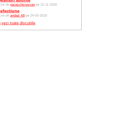
eamuri aburite
cris de
paraschivrazvan
pe 21-11-2020
efectiune
cris de
andad_68
pe 24-03-2018
vezi toate discutiile