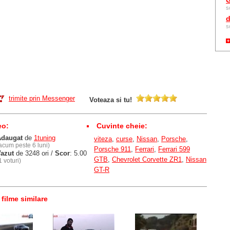
G
s
d
s
trimite prin Messenger
Voteaza si tu!
eo:
Cuvinte cheie:
Adaugat
de
1tuning
viteza
,
curse
,
Nissan
,
Porsche
,
acum peste 6 luni)
Porsche 911
,
Ferrari
,
Ferrari 599
azut
de 3248 ori /
Scor
: 5.00
GTB
,
Chevrolet Corvette ZR1
,
Nissan
1 voturi)
GT-R
 filme similare