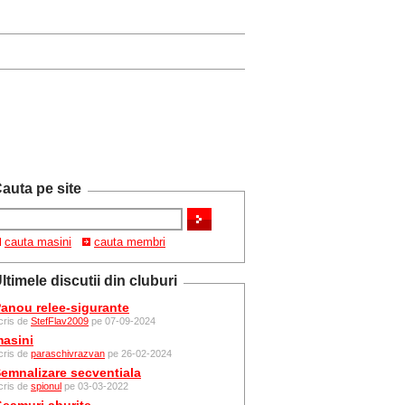
auta pe site
cauta masini
cauta membri
ltimele discutii din cluburi
anou relee-sigurante
cris de
StefFlav2009
pe 07-09-2024
asini
cris de
paraschivrazvan
pe 26-02-2024
emnalizare secventiala
cris de
spionul
pe 03-03-2022