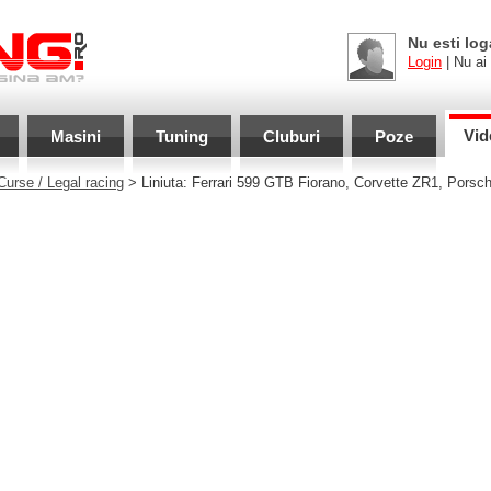
Nu esti log
Login
| Nu ai
Vid
Masini
Tuning
Cluburi
Poze
Curse / Legal racing
> Liniuta: Ferrari 599 GTB Fiorano, Corvette ZR1, Pors