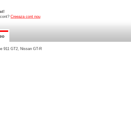
at!
 cont?
Creeaza cont nou
eo
che 911 GT2, Nissan GT-R