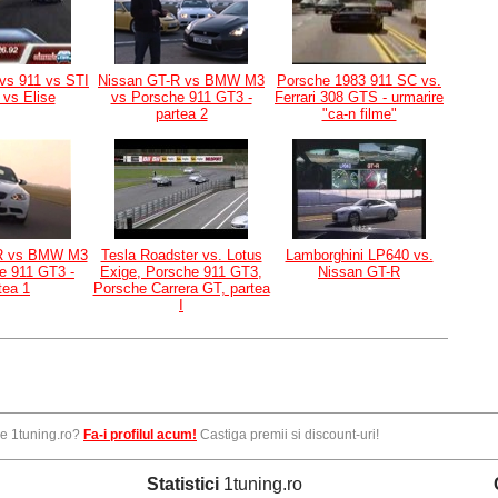
vs 911 vs STI
Nissan GT-R vs BMW M3
Porsche 1983 911 SC vs.
 vs Elise
vs Porsche 911 GT3 -
Ferrari 308 GTS - urmarire
partea 2
"ca-n filme"
R vs BMW M3
Tesla Roadster vs. Lotus
Lamborghini LP640 vs.
e 911 GT3 -
Exige, Porsche 911 GT3,
Nissan GT-R
tea 1
Porsche Carrera GT, partea
I
pe 1tuning.ro?
Fa-i profilul acum!
Castiga premii si discount-uri!
Statistici
1tuning.ro