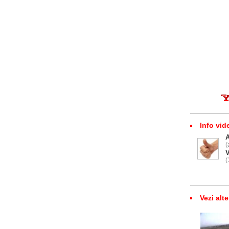
Info vid
(
V
(
Vezi alte