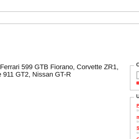
C
: Ferrari 599 GTB Fiorano, Corvette ZR1,
e 911 GT2, Nissan GT-R
U
P
s
m
s
S
s