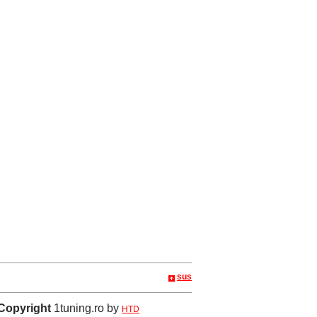
sus
Copyright
1tuning.ro by
HTD