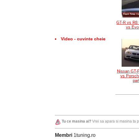
GT-R vs R8 
vs Evo
Video - cuvinte cheie
Nissan GT-
vs Porsch
par
Tu ce masina ai?
Vrei sa apara si masina ta 
Membri
1tuning.ro