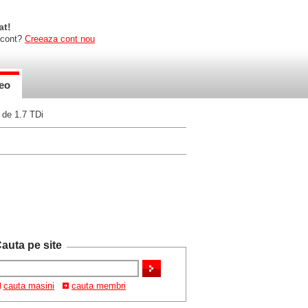
at!
 cont?
Creeaza cont nou
eo
 de 1.7 TDi
auta pe site
cauta masini
cauta membri