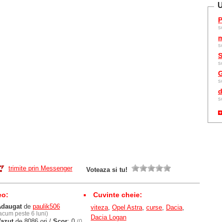
U
P
s
m
s
S
s
G
s
d
s
trimite prin Messenger
Voteaza si tu!
eo:
Cuvinte cheie:
Adaugat
de
paulik506
viteza
,
Opel Astra
,
curse
,
Dacia
,
acum peste 6 luni)
Dacia Logan
azut
de 8086 ori /
Scor
: 0
(0