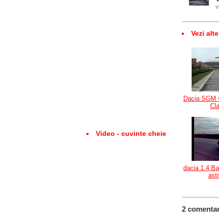
v
Vezi alte
Dacia SGM v
Cl
Video - cuvinte cheie
dacia 1.4 B
ast
2 comentar