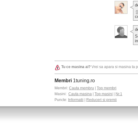
d
:
c
d
S
i
Tu ce masina ai?
Vrei sa apara si masina ta 
Membri
1tuning.ro
Membri:
Cauta membru
|
Top membri
Masini:
Cauta masina
|
Top masini
|
Nr.1
Puncte:
Informatii
|
Reduceri si premii