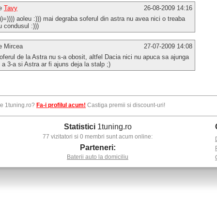
e
Tavy
26-08-2009 14:16
)))=)))) aoleu :))) mai degraba soferul din astra nu avea nici o treaba
u condusul :)))
e Mircea
27-07-2009 14:08
oferul de la Astra nu s-a obosit, altfel Dacia nici nu apuca sa ajunga
n a 3-a si Astra ar fi ajuns deja la stalp ;)
pe 1tuning.ro?
Fa-i profilul acum!
Castiga premii si discount-uri!
Statistici
1tuning.ro
77 vizitatori si 0 membri sunt acum online:
Parteneri:
Baterii auto la domiciliu