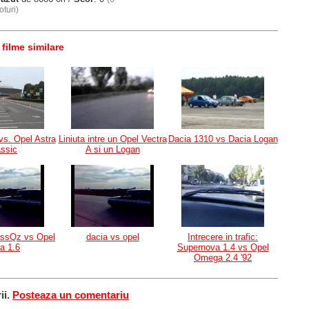
oturi)
 filme similare
s. Opel Astra
Liniuta intre un Opel Vectra
Dacia 1310 vs Dacia Logan
assic
A si un Logan
assQz vs Opel
dacia vs opel
Intrecere in trafic:
ra 1.6
Supernova 1.4 vs Opel
Omega 2.4 '92
ii.
Posteaza un comentariu