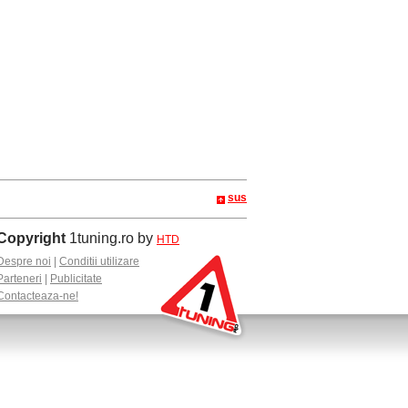
sus
Copyright
1tuning.ro by
HTD
Despre noi
|
Conditii utilizare
Parteneri
|
Publicitate
Contacteaza-ne!