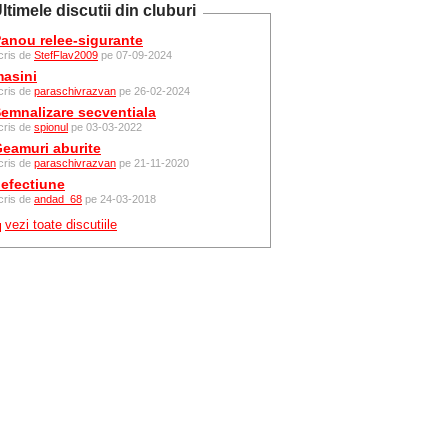
ltimele discutii din cluburi
anou relee-sigurante
cris de
StefFlav2009
pe 07-09-2024
asini
cris de
paraschivrazvan
pe 26-02-2024
emnalizare secventiala
cris de
spionul
pe 03-03-2022
eamuri aburite
cris de
paraschivrazvan
pe 21-11-2020
efectiune
cris de
andad_68
pe 24-03-2018
vezi toate discutiile