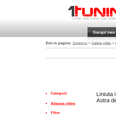
Garajul meu
Esti in pagina:
1tuning.ro
>
Galerie video
>
Liniuta
Categorii
Astra d
Adauga video
Filtre