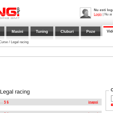
Nu esti log
Login
| Nu ai
Vid
Masini
Tuning
Cluburi
Poze
urse / Legal racing
C
 Legal racing
...
5
6
inapoi