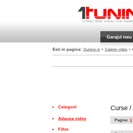
Garajul meu
Esti in pagina:
1tuning.ro
>
Galerie video
> C
Curse /
Categorii
Adauga video
Pagina
:
1
Filtre