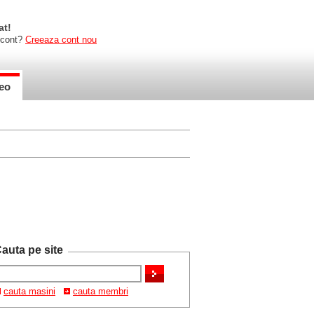
at!
 cont?
Creeaza cont nou
eo
auta pe site
cauta masini
cauta membri