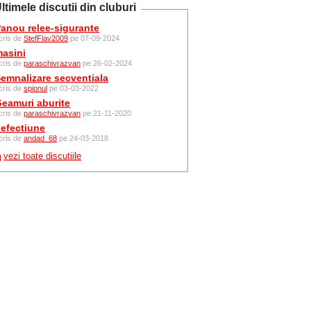
ltimele discutii din cluburi
anou relee-sigurante
cris de
StefFlav2009
pe 07-09-2024
asini
cris de
paraschivrazvan
pe 26-02-2024
emnalizare secventiala
cris de
spionul
pe 03-03-2022
eamuri aburite
cris de
paraschivrazvan
pe 21-11-2020
efectiune
cris de
andad_68
pe 24-03-2018
vezi toate discutiile