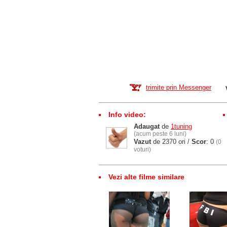
trimite prin Messenger
Info video:
Adaugat
de
1tuning
(acum peste 6 luni)
Vazut
de 2370 ori /
Scor
: 0
(0
voturi)
Vezi alte filme similare