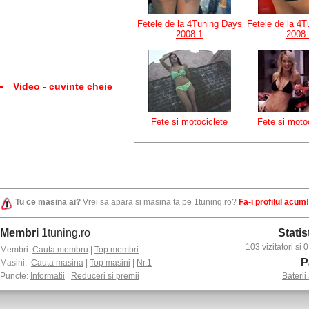
Fetele de la 4Tuning Days
Fetele de la 4
2008 1
2008 
Video - cuvinte cheie
Fete si motociclete
Fete si motoc
Tu ce masina ai?
Vrei sa apara si masina ta pe 1tuning.ro?
Fa-i profilul acum!
Membri
1tuning.ro
Statis
103 vizitatori si
Membri:
Cauta membru
|
Top membri
P
Masini:
Cauta masina
|
Top masini
|
Nr.1
Puncte:
Informatii
|
Reduceri si premii
Baterii