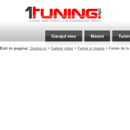
Garajul meu
Masini
Tunin
Esti in pagina:
1tuning.ro
>
Galerie video
>
Femei si masini
> Fetele de la