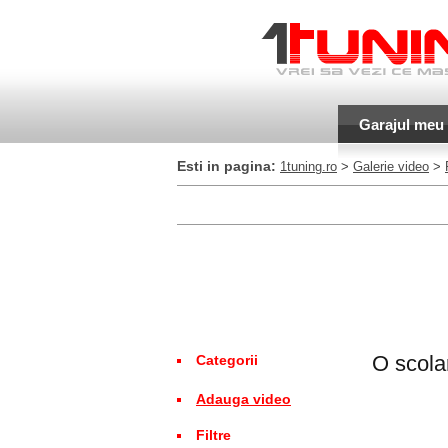
Garajul meu
Esti in pagina:
1tuning.ro
>
Galerie video
>
O scolar
Categorii
Adauga video
Filtre