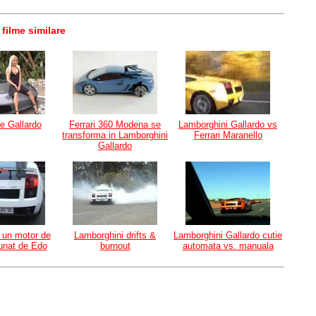
 filme similare
e Gallardo
Ferrari 360 Modena se
Lamborghini Gallardo vs
transforma in Lamborghini
Ferrari Maranello
Gallardo
 un motor de
Lamborghini drifts &
Lamborghini Gallardo cutie
tunat de Edo
burnout
automata vs. manuala