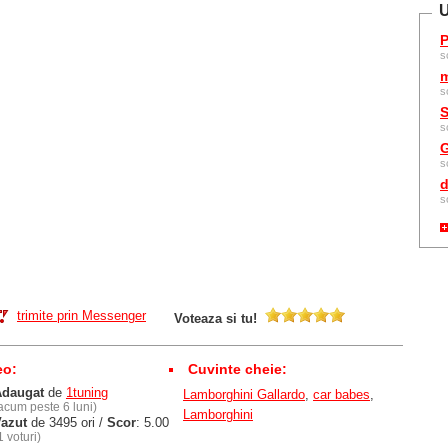
U
P
s
m
s
S
s
G
s
d
s
trimite prin Messenger
Voteaza si tu!
eo:
Cuvinte cheie:
Adaugat
de
1tuning
Lamborghini Gallardo
,
car babes
,
acum peste 6 luni)
Lamborghini
azut
de 3495 ori /
Scor
: 5.00
1 voturi)