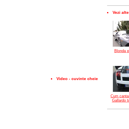
Vezi alte
Blonda p
Video - cuvinte cheie
Cum canta
Gallardo 