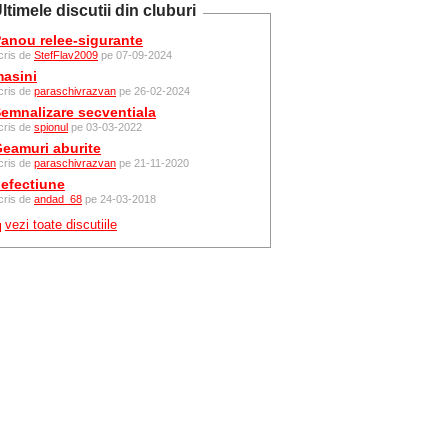
ltimele discutii din cluburi
anou relee-sigurante
cris de
StefFlav2009
pe 07-09-2024
asini
cris de
paraschivrazvan
pe 26-02-2024
emnalizare secventiala
cris de
spionul
pe 03-03-2022
eamuri aburite
cris de
paraschivrazvan
pe 21-11-2020
efectiune
cris de
andad_68
pe 24-03-2018
vezi toate discutiile