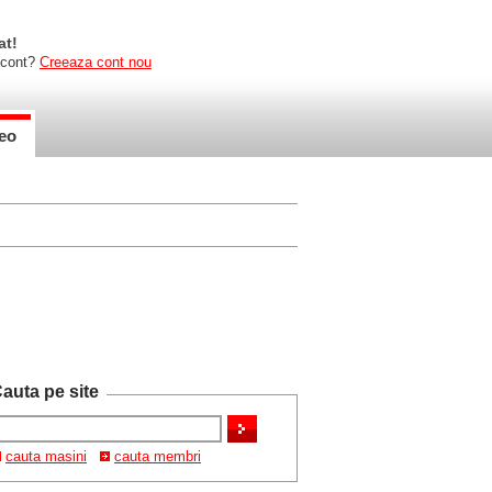
at!
 cont?
Creeaza cont nou
eo
auta pe site
cauta masini
cauta membri