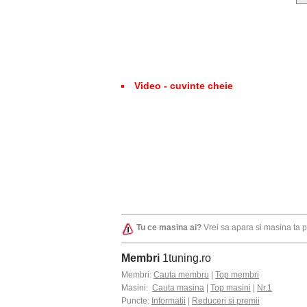
Video - cuvinte cheie
Tu ce masina ai?
Vrei sa apara si masina ta 
Membri
1tuning.ro
Membri:
Cauta membru
|
Top membri
Masini:
Cauta masina
|
Top masini
|
Nr.1
Puncte:
Informatii
|
Reduceri si premii