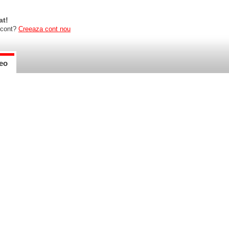
at!
 cont?
Creeaza cont nou
eo