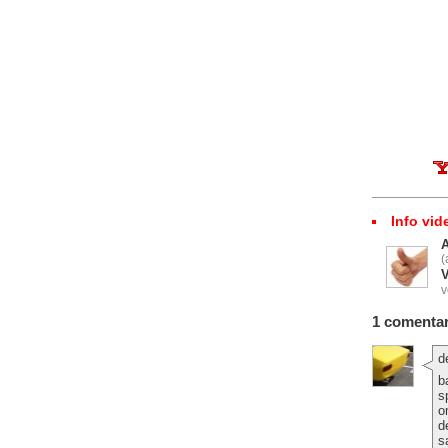
Info vid
(
V
v
1 comentar
d
b
s
o
d
s