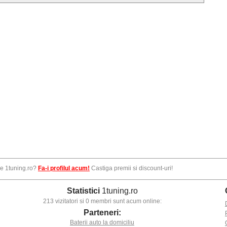
pe 1tuning.ro?
Fa-i profilul acum!
Castiga premii si discount-uri!
Statistici
1tuning.ro
213 vizitatori si 0 membri sunt acum online:
Parteneri:
Baterii auto la domiciliu