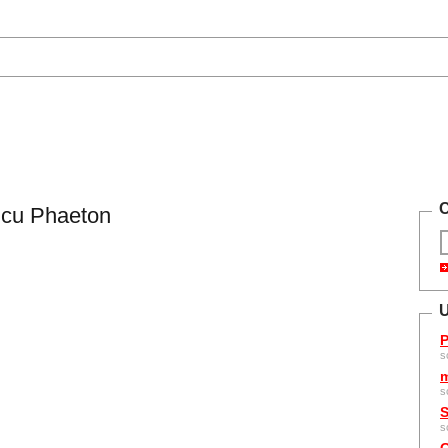
C
 cu Phaeton
U
P
s
m
s
S
s