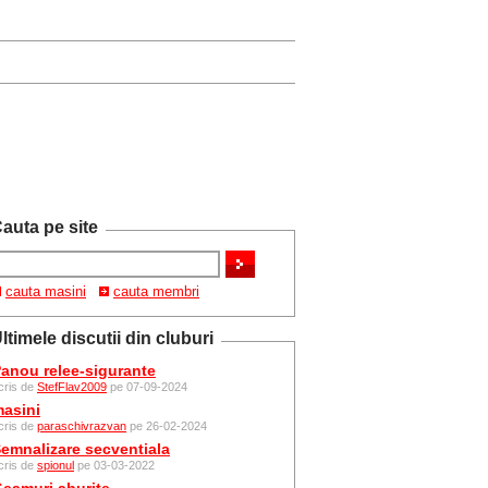
auta pe site
cauta masini
cauta membri
ltimele discutii din cluburi
anou relee-sigurante
cris de
StefFlav2009
pe 07-09-2024
asini
cris de
paraschivrazvan
pe 26-02-2024
emnalizare secventiala
cris de
spionul
pe 03-03-2022