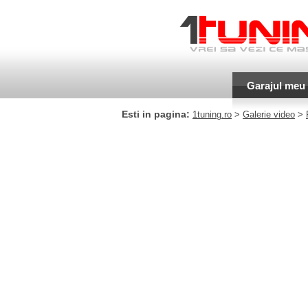
Garajul meu
Esti in pagina:
1tuning.ro
>
Galerie video
>