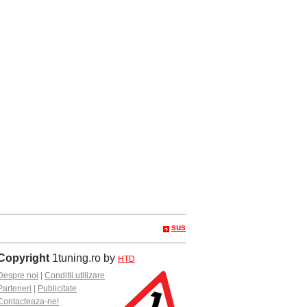
sus
Copyright
1tuning.ro by
HTD
Despre noi
|
Conditii utilizare
Parteneri
|
Publicitate
Contacteaza-ne!