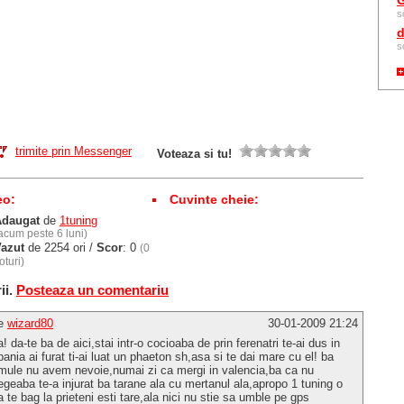
G
s
d
s
trimite prin Messenger
Voteaza si tu!
eo:
Cuvinte cheie:
Adaugat
de
1tuning
acum peste 6 luni)
azut
de 2254 ori /
Scor
: 0
(0
oturi)
ii.
Posteaza un comentariu
e
wizard80
30-01-2009 21:24
a! da-te ba de aici,stai intr-o cocioaba de prin ferenatri te-ai dus in
pania ai furat ti-ai luat un phaeton sh,asa si te dai mare cu el! ba
mule nu avem nevoie,numai zi ca mergi in valencia,ba ca nu
egeaba te-a injurat ba tarane ala cu mertanul ala,apropo 1 tuning o
a te bag la prieteni esti tare,ala nici nu stie sa umble pe gps