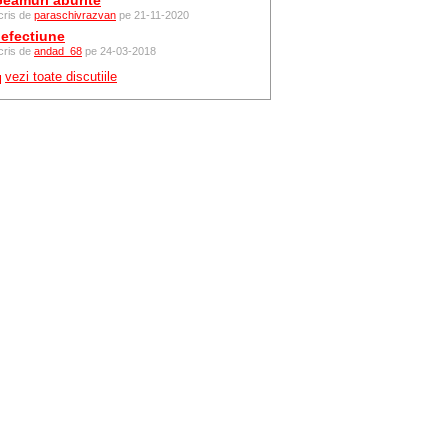
eamuri aburite
cris de
paraschivrazvan
pe 21-11-2020
efectiune
cris de
andad_68
pe 24-03-2018
vezi toate discutiile