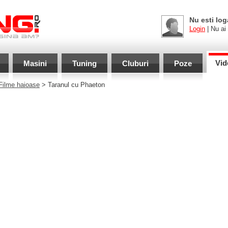
Nu esti log
Login
| Nu ai
Vid
Masini
Tuning
Cluburi
Poze
Filme haioase
> Taranul cu Phaeton