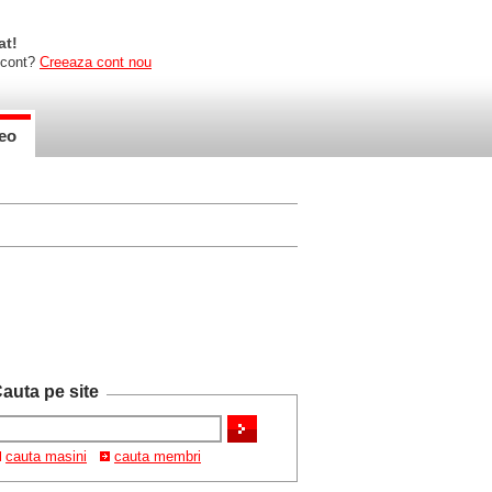
at!
 cont?
Creeaza cont nou
eo
auta pe site
cauta masini
cauta membri