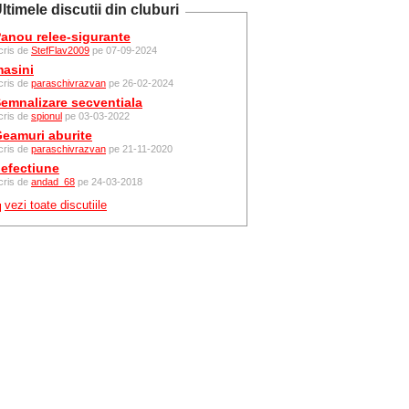
ltimele discutii din cluburi
anou relee-sigurante
cris de
StefFlav2009
pe 07-09-2024
asini
cris de
paraschivrazvan
pe 26-02-2024
emnalizare secventiala
cris de
spionul
pe 03-03-2022
eamuri aburite
cris de
paraschivrazvan
pe 21-11-2020
efectiune
cris de
andad_68
pe 24-03-2018
vezi toate discutiile