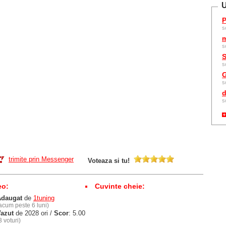
U
P
s
m
s
S
s
G
s
d
s
trimite prin Messenger
Voteaza si tu!
eo:
Cuvinte cheie:
Adaugat
de
1tuning
acum peste 6 luni)
azut
de 2028 ori /
Scor
: 5.00
3 voturi)