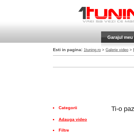
Garajul meu
Esti in pagina:
1tuning.ro
>
Galerie video
>
Ti-o paz
Categorii
Adauga video
Filtre