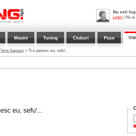
Nu esti log
Login
| Nu ai
Vid
Masini
Tuning
Cluburi
Poze
Filme haioase
> Ti-o pazesc eu, sefu'...
C
esc eu, sefu'...