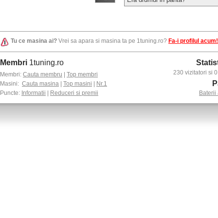
Tu ce masina ai?
Vrei sa apara si masina ta pe 1tuning.ro?
Fa-i profilul acum!
Membri
1tuning.ro
Statis
230 vizitatori si
Membri:
Cauta membru
|
Top membri
P
Masini:
Cauta masina
|
Top masini
|
Nr.1
Puncte:
Informatii
|
Reduceri si premii
Baterii