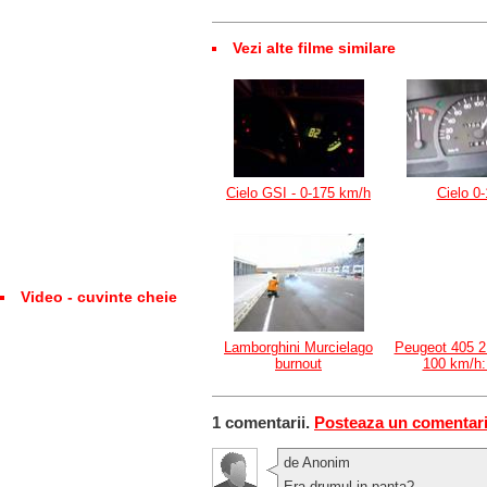
Vezi alte filme similare
Cielo GSI - 0-175 km/h
Cielo 0
Video - cuvinte cheie
Lamborghini Murcielago
Peugeot 405 2.
burnout
100 km/h:
1 comentarii.
Posteaza un comentar
de Anonim
Era drumul in panta?