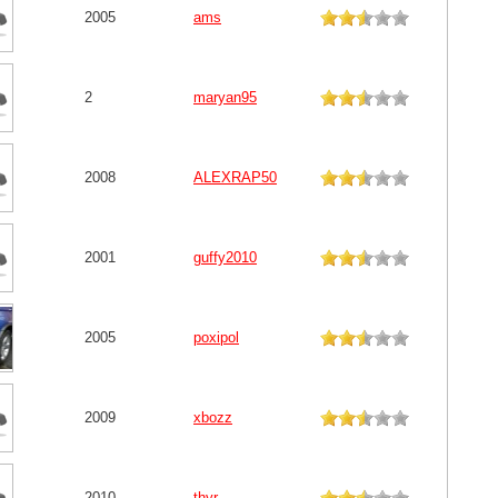
2005
ams
2
maryan95
2008
ALEXRAP50
2001
guffy2010
2005
poxipol
2009
xbozz
2010
thyr