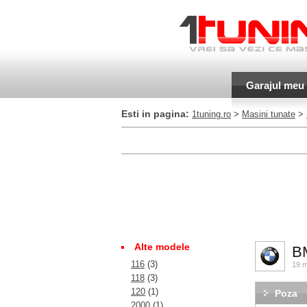
Garajul meu
Esti in pagina:
1tuning.ro
>
Masini tunate
>
Alte modele
B
116
(3)
19 m
118
(3)
120
(1)
Poza
2000
(1)