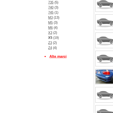
735
(5)
740
(3)
745
(1)
M3
(13)
M5
(3)
M6
(4)
X3
(2)
X5
(19)
Z3
(2)
Z4
(4)
Alte marci