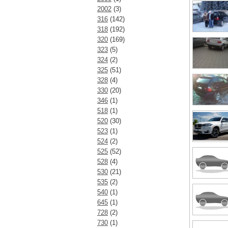
2002
(3)
316
(142)
318
(192)
320
(169)
323
(5)
324
(2)
325
(51)
328
(4)
330
(20)
346
(1)
518
(1)
520
(30)
523
(1)
524
(2)
525
(52)
528
(4)
530
(21)
535
(2)
540
(1)
645
(1)
728
(2)
730
(1)