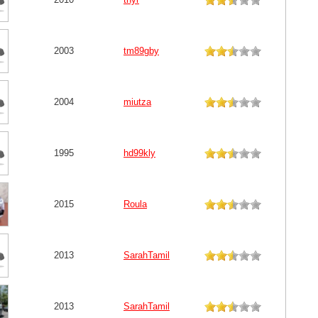
2003
tm89gby
2004
miutza
1995
hd99kly
2015
Roula
2013
SarahTamil
2013
SarahTamil