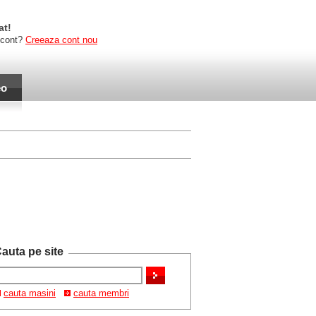
at!
 cont?
Creeaza cont nou
eo
auta pe site
cauta masini
cauta membri