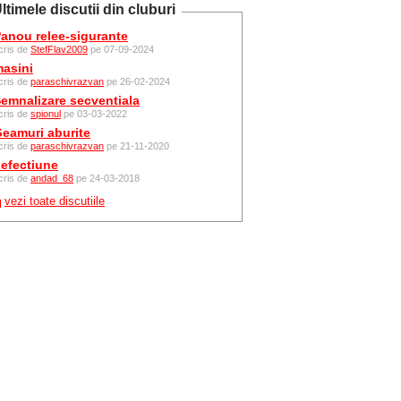
ltimele discutii din cluburi
anou relee-sigurante
cris de
StefFlav2009
pe 07-09-2024
asini
cris de
paraschivrazvan
pe 26-02-2024
emnalizare secventiala
cris de
spionul
pe 03-03-2022
eamuri aburite
cris de
paraschivrazvan
pe 21-11-2020
efectiune
cris de
andad_68
pe 24-03-2018
vezi toate discutiile