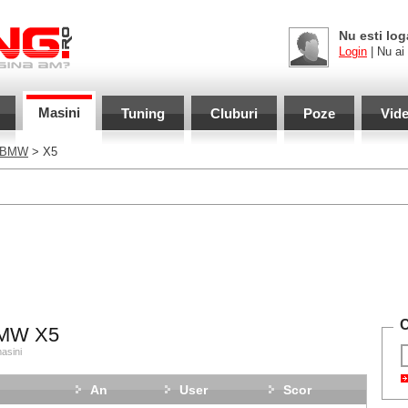
Nu esti log
Login
| Nu ai
Masini
Tuning
Cluburi
Poze
Vid
BMW
> X5
C
MW X5
asini
An
User
Scor