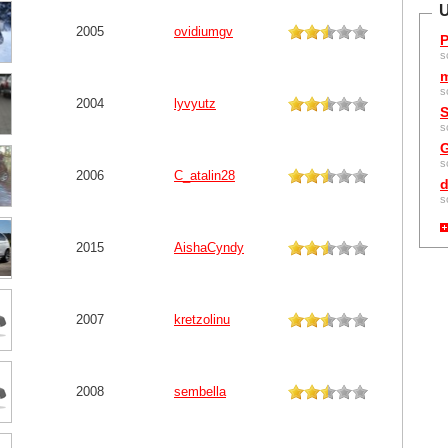
U
2005
ovidiumgv
P
s
m
s
2004
lyvyutz
S
s
G
s
2006
C_atalin28
d
s
2015
AishaCyndy
2007
kretzolinu
2008
sembella