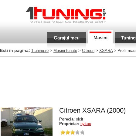
Masini
Garajul meu
Tuning
Esti in pagina:
1tuning.ro
>
Masini tunate
>
Citroen
>
XSARA
> Profil mas
Citroen XSARA (2000)
Porecla:
olcit
Proprietar:
nykuu