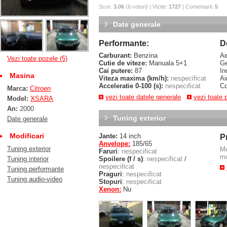
Scor:
3.06
(6 voturi) | Vizite:
1727
| Comentarii:
5
Date generale
Performante:
D
Carburant:
Benzina
Ae
Vezi toate pozele (5)
Cutie de viteze:
Manuala 5+1
Ge
Cai putere:
87
In
Masina
Viteza maxima (km/h):
nespecificat
Ai
Acceleratie 0-100 (s):
nespecificat
Co
Marca:
Citroen
vezi toate datele generale
vezi toate 
Model:
XSARA
An:
2000
Tuning exterior
Date generale
Modificari
Jante:
14 inch
P
Anvelope:
185/65
Tuning exterior
M
Faruri
:
nespecificat
mo
Tuning interior
Spoilere (f / s)
:
nespecificat
/
nespecificat
Tuning performante
Praguri
:
nespecificat
Tuning audio-video
Stopuri
:
nespecificat
Xenon:
Nu