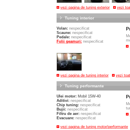
vezi pagina de tuning exterior
vezi to
Tuning interior
Volan:
nespecificat
P
Scaune:
nespecificat
M
Pedale:
nespecificat
mo
Folii geamuri:
nespecificat
vezi pagina de tuning interior
vezi toa
Tuning performante
Ulei motor:
Mobil 15W-40
P
Aditivi:
nespecificat
M
Chip tuning:
nespecificat
tu
Bujii:
nespecificat
Filtru de aer:
nespecificat
Evacuare:
nespecificat
vezi pagina de tuning motor/performante