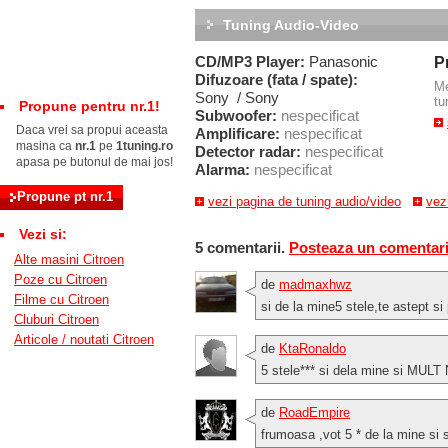
Tuning Audio-Video
CD/MP3 Player:
Panasonic
P
Difuzoare (fata / spate):
M
Sony / Sony
tu
Propune pentru nr.1!
Subwoofer:
nespecificat
Daca vrei sa propui aceasta
Amplificare:
nespecificat
masina ca
nr.1
pe
1tuning.ro
Detector radar:
nespecificat
apasa pe butonul de mai jos!
Alarma:
nespecificat
vezi pagina de tuning audio/video
vez
Vezi si:
5 comentarii.
Posteaza un comentar
Alte masini Citroen
Poze cu Citroen
de
madmaxhwz
Filme cu Citroen
si de la mine5 stele,te astept si
Cluburi Citroen
Articole / noutati Citroen
de
KtaRonaldo
5 stele*** si dela mine si M
de
RoadEmpire
frumoasa ,vot 5 * de la mine si s