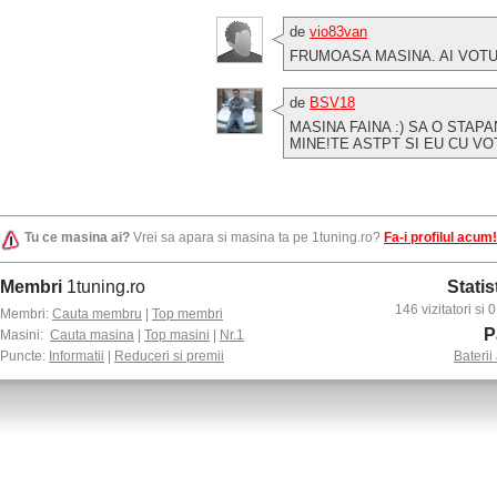
de
vio83van
FRUMOASA MASINA. AI VOT
de
BSV18
MASINA FAINA :) SA O STAP
MINE!TE ASTPT SI EU CU VO
Tu ce masina ai?
Vrei sa apara si masina ta pe 1tuning.ro?
Fa-i profilul acum!
Membri
1tuning.ro
Statis
146 vizitatori si
Membri:
Cauta membru
|
Top membri
P
Masini:
Cauta masina
|
Top masini
|
Nr.1
Puncte:
Informatii
|
Reduceri si premii
Baterii