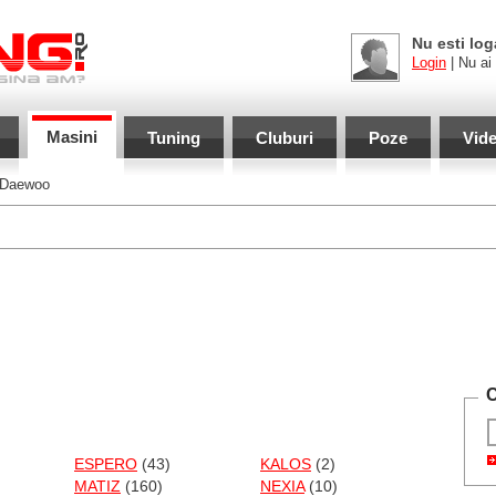
Nu esti log
Login
| Nu ai
Masini
Tuning
Cluburi
Poze
Vid
Daewoo
C
ESPERO
(43)
KALOS
(2)
MATIZ
(160)
NEXIA
(10)