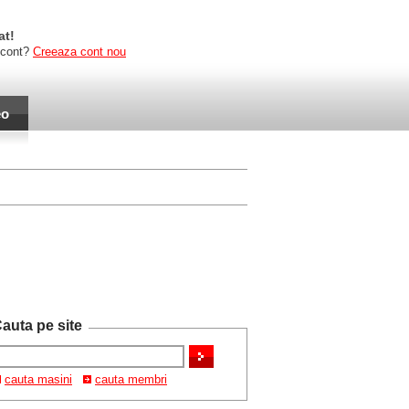
at!
 cont?
Creeaza cont nou
eo
auta pe site
cauta masini
cauta membri