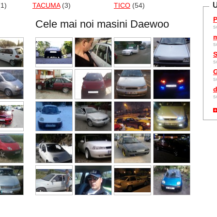
U
1)
TACUMA
(3)
TICO
(54)
P
Cele mai noi masini Daewoo
s
m
s
S
s
G
s
d
s