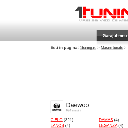
Garajul meu
Esti in pagina:
1tuning.ro
>
Masini tunate
> 
Daewoo
624 masini
CIELO
(321)
DAMAS
(4)
LANOS
(4)
LEGANZA
(4)