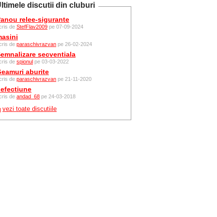
ltimele discutii din cluburi
anou relee-sigurante
cris de
StefFlav2009
pe 07-09-2024
asini
cris de
paraschivrazvan
pe 26-02-2024
emnalizare secventiala
cris de
spionul
pe 03-03-2022
eamuri aburite
cris de
paraschivrazvan
pe 21-11-2020
efectiune
cris de
andad_68
pe 24-03-2018
vezi toate discutiile