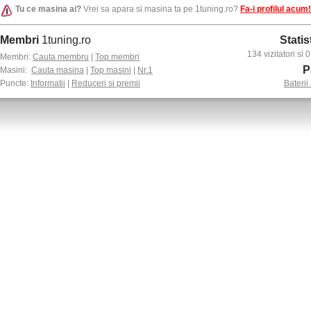
Tu ce masina ai?
Vrei sa apara si masina ta pe 1tuning.ro?
Fa-i profilul acum!
Membri
1tuning.ro
Statis
134 vizitatori si
Membri:
Cauta membru
|
Top membri
P
Masini:
Cauta masina
|
Top masini
|
Nr.1
Puncte:
Informatii
|
Reduceri si premii
Baterii