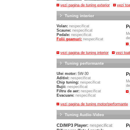
vezi pagina de tuning exterior
vezi to
Tuning interior
Volan:
nespecificat
P
Scaune:
nespecificat
M
Pedale:
nespecificat
de
Folii geamuri:
nespecificat
vezi pagina de tuning interior
vezi toa
Tuning performante
Ulei motor:
5W-30
P
Aditivi:
nespecificat
M
Chip tuning:
nespecificat
de
Bujii:
nespecificat
Filtru de aer:
nespecificat
Evacuare:
nespecificat
vezi pagina de tuning motor/performante
Tuning Audio-Video
CD/MP3 Player:
nespecificat
P