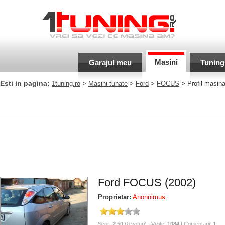
Masini
Garajul meu
Tuning
Esti in pagina:
1tuning.ro
>
Masini tunate
>
Ford
>
FOCUS
> Profil masin
Ford FOCUS (2002)
Proprietar:
Anonnimus
Scor:
2.50
(0 voturi) | Vizite:
1084
| Comentarii:
1