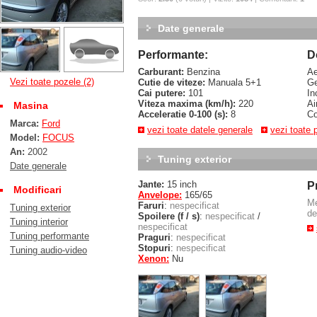
Date generale
Performante:
D
Carburant:
Benzina
Ae
Vezi toate pozele (2)
Cutie de viteze:
Manuala 5+1
Ge
Cai putere:
101
In
Viteza maxima (km/h):
220
Ai
Masina
Acceleratie 0-100 (s):
8
Co
Marca:
Ford
vezi toate datele generale
vezi toate 
Model:
FOCUS
An:
2002
Tuning exterior
Date generale
Jante:
15 inch
P
Modificari
Anvelope:
165/65
M
Faruri
:
nespecificat
Tuning exterior
de
Spoilere (f / s)
:
nespecificat
/
Tuning interior
nespecificat
Tuning performante
Praguri
:
nespecificat
Stopuri
:
nespecificat
Tuning audio-video
Xenon:
Nu