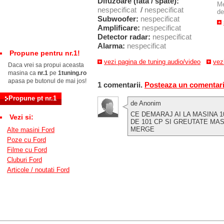
Difuzoare (fata / spate):
M
nespecificat
/
nespecificat
de
Subwoofer:
nespecificat
Amplificare:
nespecificat
Detector radar:
nespecificat
Alarma:
nespecificat
Propune pentru nr.1!
vezi pagina de tuning audio/video
vez
Daca vrei sa propui aceasta
masina ca
nr.1
pe
1tuning.ro
apasa pe butonul de mai jos!
1 comentarii.
Posteaza un comentar
de Anonim
CE DEMARAJ AI LA MASINA 1
Vezi si:
DE 101 CP SI GREUTATE MAS
MERGE
Alte masini Ford
Poze cu Ford
Filme cu Ford
Cluburi Ford
Articole / noutati Ford