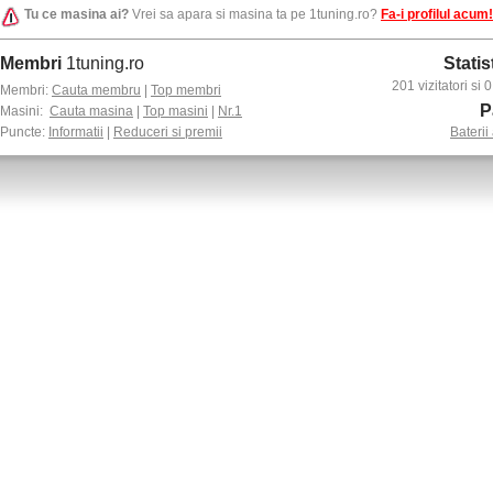
Tu ce masina ai?
Vrei sa apara si masina ta pe 1tuning.ro?
Fa-i profilul acum!
Membri
1tuning.ro
Statis
201 vizitatori si
Membri:
Cauta membru
|
Top membri
P
Masini:
Cauta masina
|
Top masini
|
Nr.1
Puncte:
Informatii
|
Reduceri si premii
Baterii