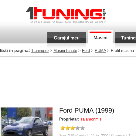
Masini
Garajul meu
Tuning
Esti in pagina:
1tuning.ro
>
Masini tunate
>
Ford
>
PUMA
> Profil masina
Ford PUMA (1999)
Proprietar:
salamonmisi
Scor:
2.88
(6 voturi) | Vizite:
2300
| Comentarii:
1