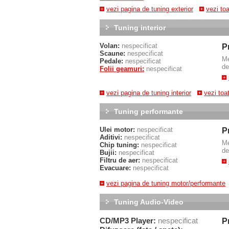
vezi pagina de tuning exterior
vezi to
Tuning interior
Volan:
nespecificat
P
Scaune:
nespecificat
M
Pedale:
nespecificat
de
Folii geamuri:
nespecificat
vezi pagina de tuning interior
vezi toa
Tuning performante
Ulei motor:
nespecificat
P
Aditivi:
nespecificat
M
Chip tuning:
nespecificat
de
Bujii:
nespecificat
Filtru de aer:
nespecificat
Evacuare:
nespecificat
vezi pagina de tuning motor/performante
Tuning Audio-Video
CD/MP3 Player:
nespecificat
P