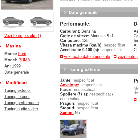
Date generale
Performante:
D
Carburant:
Benzina
Ae
Vezi toate pozele (1)
Cutie de viteze:
Manuala 5+1
Ge
Cai putere:
125
In
Viteza maxima (km/h):
nespecificat
Ai
Masina
Acceleratie 0-100 (s):
nespecificat
Co
Marca:
Ford
vezi toate datele generale
vezi toate 
Model:
PUMA
An:
1999
Tuning exterior
Date generale
Jante:
nespecificat
P
Modificari
Anvelope:
nespecificat
M
Faruri
:
nespecificat
Tuning exterior
de
Spoilere (f / s)
:
nespecificat
/
Tuning interior
nespecificat
Tuning performante
Praguri
:
nespecificat
Stopuri
:
nespecificat
Tuning audio-video
Xenon:
Nu