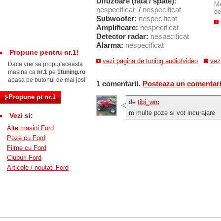
Difuzoare (fata / spate):
M
nespecificat
/
nespecificat
de
Subwoofer:
nespecificat
Amplificare:
nespecificat
Detector radar:
nespecificat
Alarma:
nespecificat
Propune pentru nr.1!
vezi pagina de tuning audio/video
vez
Daca vrei sa propui aceasta
masina ca
nr.1
pe
1tuning.ro
apasa pe butonul de mai jos!
1 comentarii.
Posteaza un comentar
de
tibi_wrc
m multe poze si vot incurajare
Vezi si:
Alte masini Ford
Poze cu Ford
Filme cu Ford
Cluburi Ford
Articole / noutati Ford