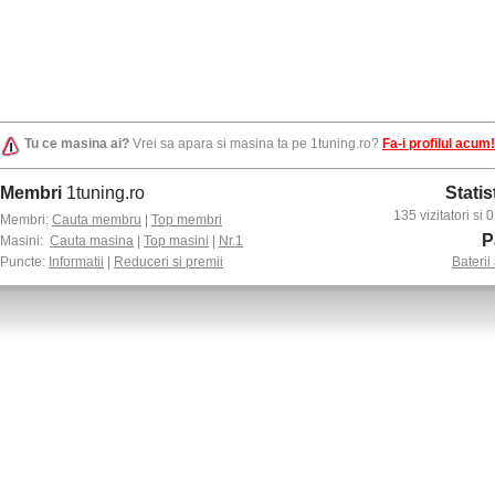
Tu ce masina ai?
Vrei sa apara si masina ta pe 1tuning.ro?
Fa-i profilul acum!
Membri
1tuning.ro
Statis
135 vizitatori si
Membri:
Cauta membru
|
Top membri
P
Masini:
Cauta masina
|
Top masini
|
Nr.1
Puncte:
Informatii
|
Reduceri si premii
Baterii