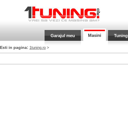
Masini
Garajul meu
Tuning
Esti in pagina:
1tuning.ro
>