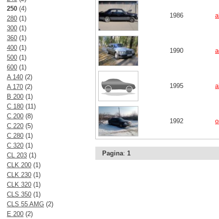
250
(4)
1986
a
280
(1)
300
(1)
360
(1)
400
(1)
1990
a
500
(1)
600
(1)
A 140
(2)
1995
a
A 170
(2)
B 200
(1)
C 180
(11)
C 200
(8)
1992
o
C 220
(5)
C 280
(1)
C 320
(1)
Pagina
:
1
CL 203
(1)
CLK 200
(1)
CLK 230
(1)
CLK 320
(1)
CLS 350
(1)
CLS 55 AMG
(2)
E 200
(2)