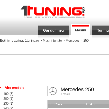
Masini
Garajul meu
Tuning
Esti in pagina:
1tuning.ro
>
Masini tunate
>
Mercedes
> 250
Alte modele
Mercedes 250
190
(8)
4 masini
200
(1)
230
(1)
Poza
An
240
(2)