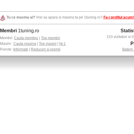
Tu ce masina ai?
Vrei sa apara si masina ta pe 1tuning.ro?
Fa-i profilul acum!
Membri
1tuning.ro
Statis
153 vizitatori si
Membri:
Cauta membru
|
Top membri
P
Masini:
Cauta masina
|
Top masini
|
Nr.1
Puncte:
Informatii
|
Reduceri si premii
Baterii