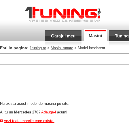
Masini
Garajul meu
Tuning
Esti in pagina:
1tuning.ro
>
Masini tunate
> Model inexistent
Nu exista acest model de masina pe site.
Ai tu un
Mercedes 270
?
Adauga-l
acum!
Vezi toate marcile care exista.