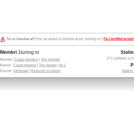
Tu ce masina ai?
Vrei sa apara si masina ta pe 1tuning.ro?
Fa-i profilul acum!
Membri
1tuning.ro
Statis
173 vizitatori si
Membri:
Cauta membru
|
Top membri
P
Masini:
Cauta masina
|
Top masini
|
Nr.1
Puncte:
Informatii
|
Reduceri si premii
Baterii