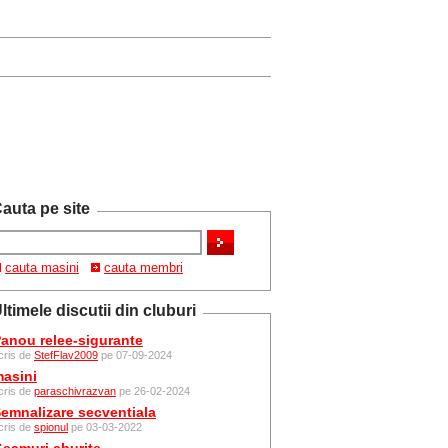
auta pe site
cauta masini
cauta membri
ltimele discutii din cluburi
anou relee-sigurante
cris de
StefFlav2009
pe 07-09-2024
asini
cris de
paraschivrazvan
pe 26-02-2024
emnalizare secventiala
cris de
spionul
pe 03-03-2022