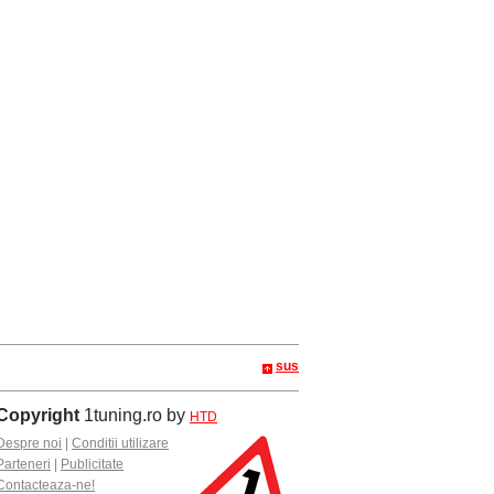
sus
Copyright
1tuning.ro by
HTD
Despre noi
|
Conditii utilizare
Parteneri
|
Publicitate
Contacteaza-ne!