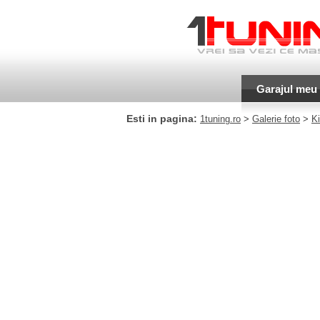
Garajul meu
Esti in pagina:
1tuning.ro
>
Galerie foto
>
K