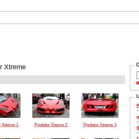
C
r Xtreme
U
P
s
m
s
r Xtreme 1
Predator Xtreme 2
Predator Xtreme 3
S
s