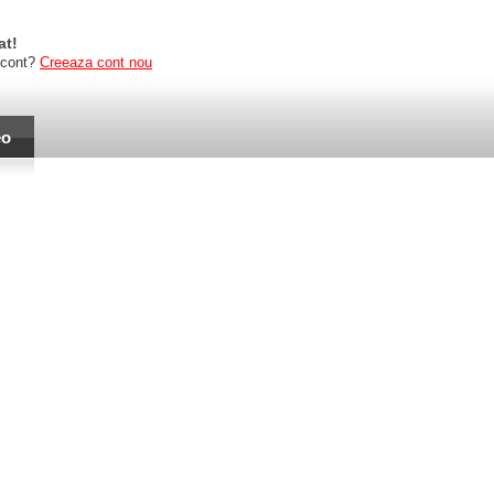
at!
 cont?
Creeaza cont nou
eo