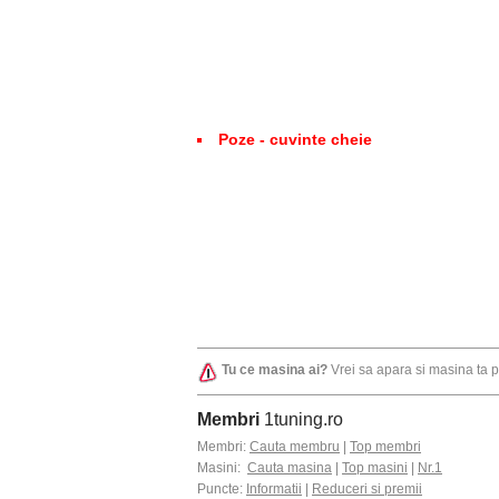
Poze - cuvinte cheie
Tu ce masina ai?
Vrei sa apara si masina ta 
Membri
1tuning.ro
Membri:
Cauta membru
|
Top membri
Masini:
Cauta masina
|
Top masini
|
Nr.1
Puncte:
Informatii
|
Reduceri si premii