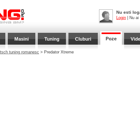
Nu esti log
Login
| Nu ai
Poze
Masini
Tuning
Cluburi
Vid
itsch tuning romanesc
> Predator Xtreme