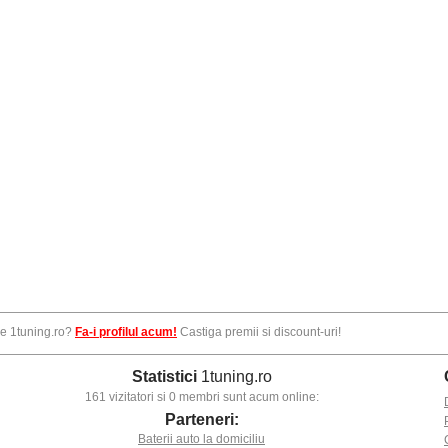
pe 1tuning.ro?
Fa-i profilul acum!
Castiga premii si discount-uri!
Statistici
1tuning.ro
161 vizitatori si 0 membri sunt acum online:
Parteneri:
Baterii auto la domiciliu