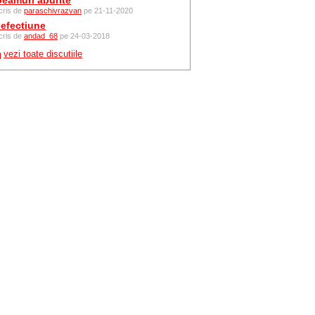
eamuri aburite
cris de
paraschivrazvan
pe 21-11-2020
efectiune
cris de
andad_68
pe 24-03-2018
vezi toate discutiile