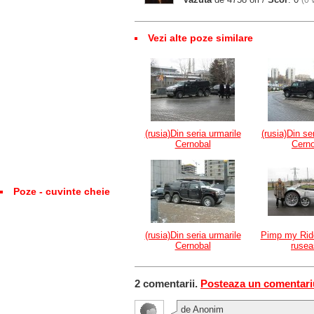
(0 
Vezi alte poze similare
(rusia)Din seria urmarile
(rusia)Din se
Cernobal
Cerno
Poze - cuvinte cheie
(rusia)Din seria urmarile
Pimp my Ride
Cernobal
ruse
2 comentarii.
Posteaza un comentari
de Anonim