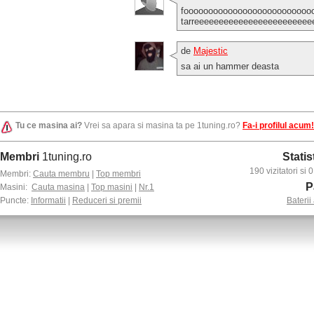
fooooooooooooooooooooooooooo
tarreeeeeeeeeeeeeeeeeeeeeeee
de
Majestic
sa ai un hammer deasta
Tu ce masina ai?
Vrei sa apara si masina ta pe 1tuning.ro?
Fa-i profilul acum!
Membri
1tuning.ro
Statis
190 vizitatori si
Membri:
Cauta membru
|
Top membri
P
Masini:
Cauta masina
|
Top masini
|
Nr.1
Puncte:
Informatii
|
Reduceri si premii
Baterii