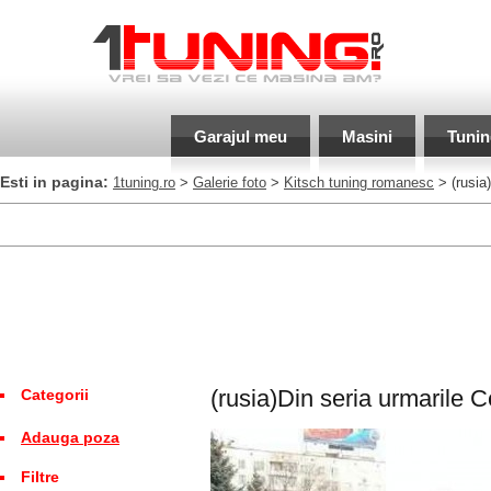
Garajul meu
Masini
Tunin
Esti in pagina:
1tuning.ro
>
Galerie foto
>
Kitsch tuning romanesc
> (rusia)
(rusia)Din seria urmarile 
Categorii
Adauga poza
Filtre