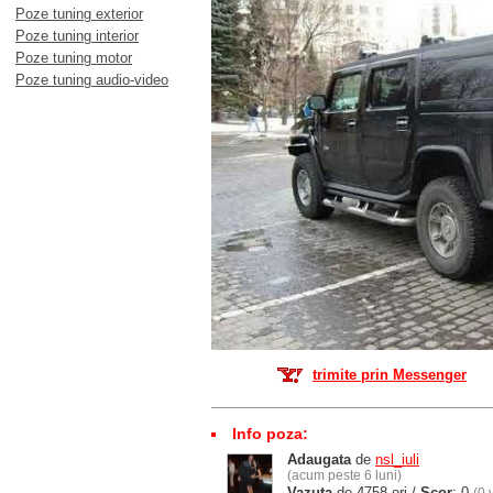
Poze tuning exterior
Poze tuning interior
Poze tuning motor
Poze tuning audio-video
trimite prin Messenger
Info poza:
Adaugata
de
nsl_iuli
(acum peste 6 luni)
Vazuta
de 4758 ori /
Scor
: 0