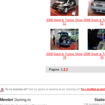
2008 Sport & Tuning Show
2008 Sport & T
51
52
2008 Sport & Tuning Show
2008 Sport & T
78
79
Pagina
:
1
2
3
Tu ce masina ai?
Vrei sa apara si masina ta pe 1tuning.ro?
Fa-i profilul acum!
Membri
1tuning.ro
Statis
136 vizitatori si