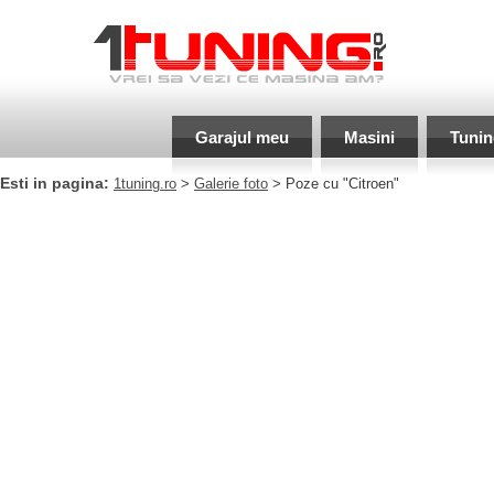
Garajul meu
Masini
Tunin
Esti in pagina:
1tuning.ro
>
Galerie foto
> Poze cu "Citroen"