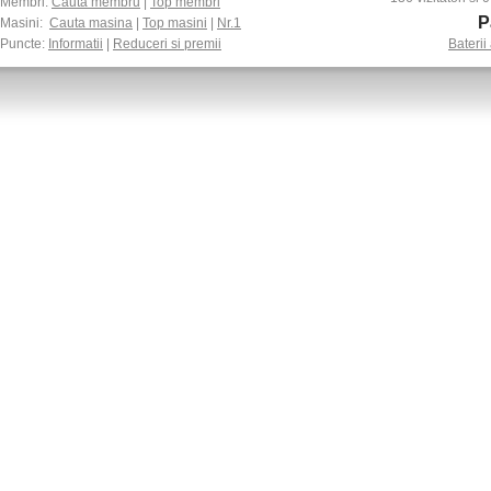
Membri:
Cauta membru
|
Top membri
P
Masini:
Cauta masina
|
Top masini
|
Nr.1
Puncte:
Informatii
|
Reduceri si premii
Baterii