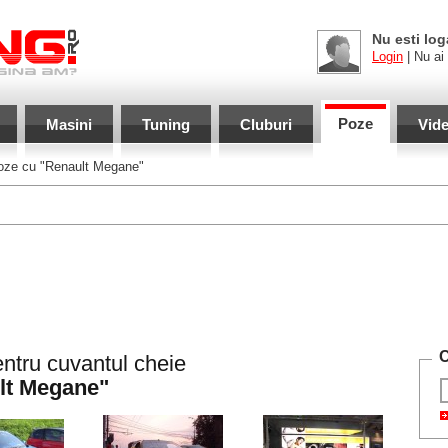
Nu esti log
Login
| Nu ai
Poze
Masini
Tuning
Cluburi
Vid
ze cu "Renault Megane"
C
ntru cuvantul cheie
lt Megane"