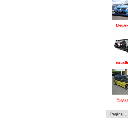
Megane
renaul
Megan
Pagina
:
1