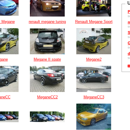
U
P
s
t Megane
renault megane tuning
Renault Megane Sport
m
s
S
s
G
s
d
s
gane
Megane II spate
Megane2
aneCC
MeganeCC2
MeganeCC3