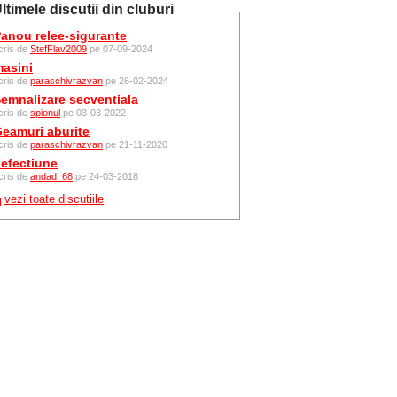
ltimele discutii din cluburi
anou relee-sigurante
cris de
StefFlav2009
pe 07-09-2024
asini
cris de
paraschivrazvan
pe 26-02-2024
emnalizare secventiala
cris de
spionul
pe 03-03-2022
eamuri aburite
cris de
paraschivrazvan
pe 21-11-2020
efectiune
cris de
andad_68
pe 24-03-2018
vezi toate discutiile