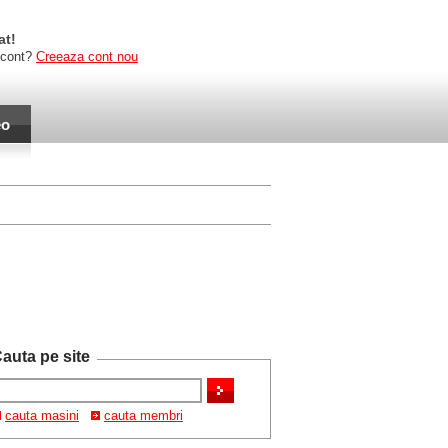
at!
 cont?
Creeaza cont nou
eo
auta pe site
cauta masini
cauta membri