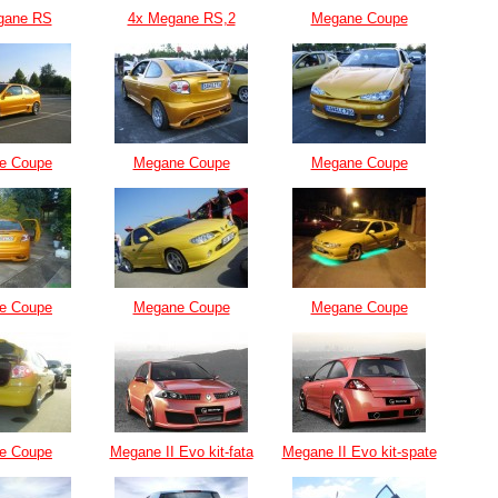
gane RS
4x Megane RS,2
Megane Coupe
e Coupe
Megane Coupe
Megane Coupe
e Coupe
Megane Coupe
Megane Coupe
e Coupe
Megane II Evo kit-fata
Megane II Evo kit-spate