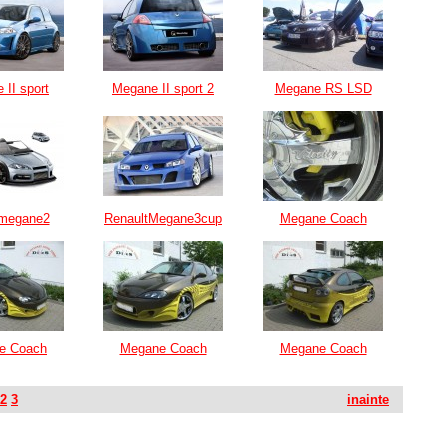
 II sport
Megane II sport 2
Megane RS LSD
tmegane2
RenaultMegane3cup
Megane Coach
e Coach
Megane Coach
Megane Coach
2
3
inainte