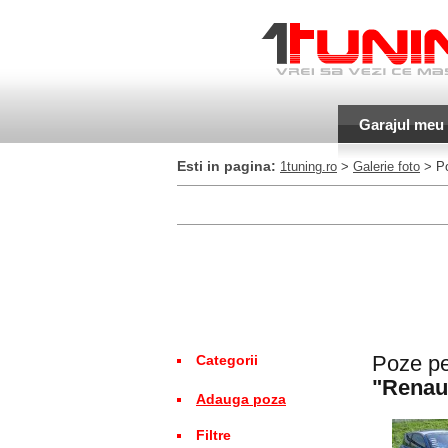
Garajul meu
Esti in pagina:
1tuning.ro
>
Galerie foto
> Po
Poze pe
Categorii
"Renau
Adauga poza
Filtre