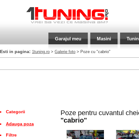
Garajul meu
Masini
Tunin
Esti in pagina:
1tuning.ro
>
Galerie foto
> Poze cu "cabrio"
Poze pentru cuvantul chei
Categorii
"cabrio"
Adauga poza
Filtre