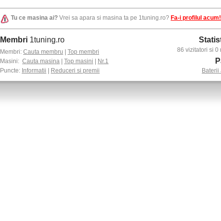
Tu ce masina ai?
Vrei sa apara si masina ta pe 1tuning.ro?
Fa-i profilul acum!
Membri
1tuning.ro
Statis
86 vizitatori si
Membri:
Cauta membru
|
Top membri
P
Masini:
Cauta masina
|
Top masini
|
Nr.1
Puncte:
Informatii
|
Reduceri si premii
Baterii