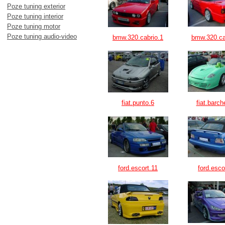
Poze tuning exterior
Poze tuning interior
Poze tuning motor
Poze tuning audio-video
bmw.320.cabrio.1
bmw.320.ca
fiat.punto.6
fiat.barch
ford.escort.11
ford.esco