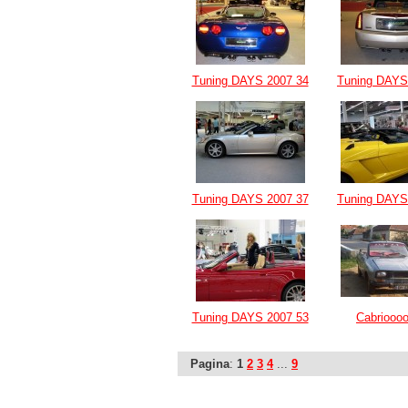
Tuning DAYS 2007 34
Tuning DAYS
Tuning DAYS 2007 37
Tuning DAYS
Tuning DAYS 2007 53
Cabriooo
Pagina
:
1
2
3
4
...
9