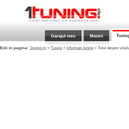
Tunin
Garajul meu
Masini
Esti in pagina:
1tuning.ro
>
Tuning
>
Informatii tuning
> Totul despre vinylu