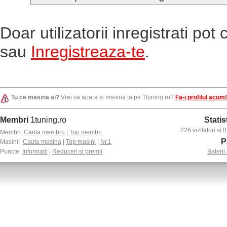
Doar utilizatorii inregistrati po
sau
Inregistreaza-te
.
Tu ce masina ai?
Vrei sa apara si masina ta pe 1tuning.ro?
Fa-i profilul acum!
Membri
1tuning.ro
Statis
226 vizitatori si
Membri:
Cauta membru
|
Top membri
P
Masini:
Cauta masina
|
Top masini
|
Nr.1
Puncte:
Informatii
|
Reduceri si premii
Baterii