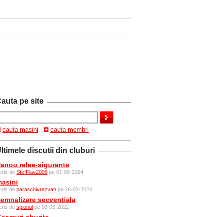
auta pe site
cauta masini
cauta membri
ltimele discutii din cluburi
anou relee-sigurante
cris de
StefFlav2009
pe 07-09-2024
asini
cris de
paraschivrazvan
pe 26-02-2024
emnalizare secventiala
cris de
spionul
pe 03-03-2022