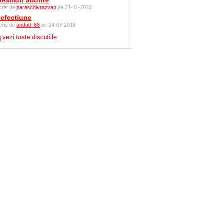
eamuri aburite
cris de
paraschivrazvan
pe 21-11-2020
efectiune
cris de
andad_68
pe 24-03-2018
vezi toate discutiile