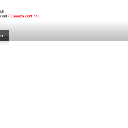
at!
 cont?
Creeaza cont nou
eo