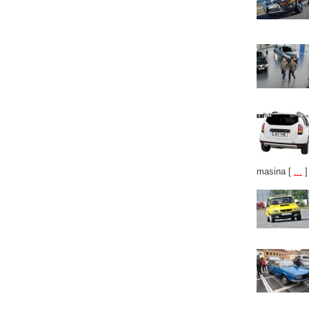
masina
[
...
]