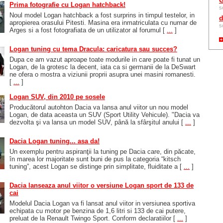
G
Prima fotografie cu Logan hatchback!
s
Noul model Logan hatchback a fost surprins in timpul testelor, in
d
apropierea orasului Pitesti. Masina era inmatriculata cu numar de
s
Arges si a fost fotografiata de un utilizator al forumul
[
...
]
Logan tuning cu tema Dracula: caricatura sau succes?
Dupa ce am vazut aproape toate modurile in care poate fi tunat un
Logan, de la grotesc la decent, iata ca si germanii de la DeSwart
ne ofera o mostra a viziunii proprii asupra unei masini romanesti.
[
...
]
Logan SUV, din 2010 pe sosele
Producătorul autohton Dacia va lansa anul viitor un nou model
Logan, de data aceasta un SUV (Sport Utility Vehicule). "Dacia va
dezvolta şi va lansa un model SUV, până la sfârşitul anului
[
...
]
Dacia Logan tuning... asa da!
Un exemplu pentru aspiranţii la tuning pe Dacia care, din păcate,
în marea lor majoritate sunt buni de pus la categoria “kitsch
tuning”, acest Logan se distinge prin simplitate, fluiditate a
[
...
]
Dacia lanseaza anul viitor o versiune Logan sport de 133 de
cai
Modelul Dacia Logan va fi lansat anul viitor in versiunea sportiva
echipata cu motor pe benzina de 1,6 litri si 133 de cai putere,
preluat de la Renault Twingo Sport. Conform declaratiilor
[
...
]