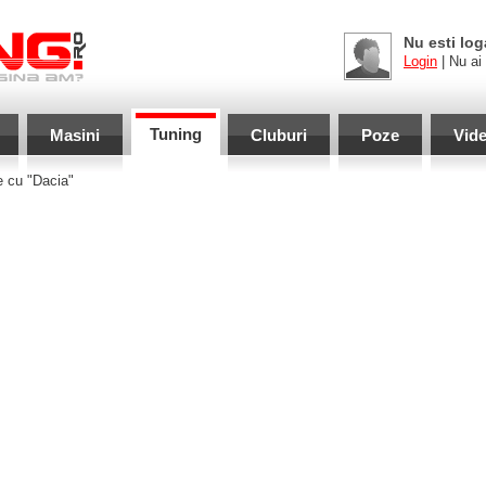
Nu esti log
Login
| Nu ai
Tuning
Masini
Cluburi
Poze
Vid
e cu "Dacia"