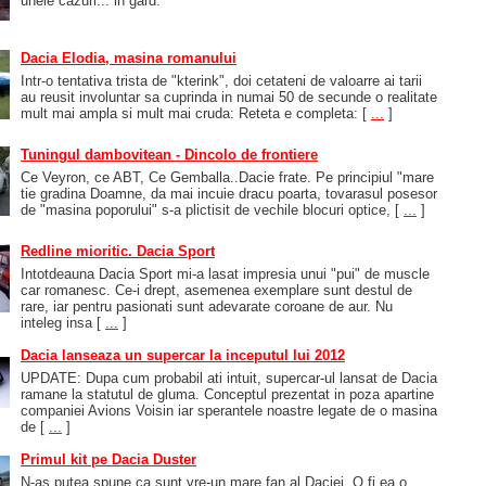
unele cazuri... in gard:
Dacia Elodia, masina romanului
Intr-o tentativa trista de "kterink", doi cetateni de valoarre ai tarii
au reusit involuntar sa cuprinda in numai 50 de secunde o realitate
mult mai ampla si mult mai cruda: Reteta e completa:
[
...
]
Tuningul dambovitean - Dincolo de frontiere
Ce Veyron, ce ABT, Ce Gemballa..Dacie frate. Pe principiul "mare
tie gradina Doamne, da mai incuie dracu poarta, tovarasul posesor
de "masina poporului" s-a plictisit de vechile blocuri optice,
[
...
]
Redline mioritic. Dacia Sport
Intotdeauna Dacia Sport mi-a lasat impresia unui "pui" de muscle
car romanesc. Ce-i drept, asemenea exemplare sunt destul de
rare, iar pentru pasionati sunt adevarate coroane de aur. Nu
inteleg insa
[
...
]
Dacia lanseaza un supercar la inceputul lui 2012
UPDATE: Dupa cum probabil ati intuit, supercar-ul lansat de Dacia
ramane la statutul de gluma. Conceptul prezentat in poza apartine
companiei Avions Voisin iar sperantele noastre legate de o masina
de
[
...
]
Primul kit pe Dacia Duster
N-as putea spune ca sunt vre-un mare fan al Daciei. O fi ea o