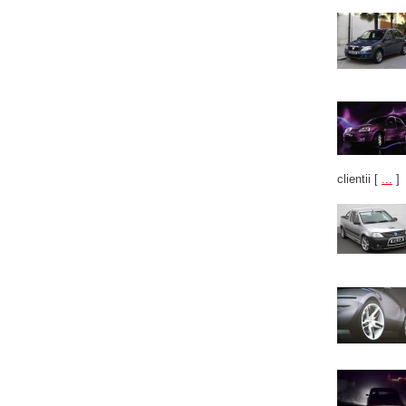
clientii
[
...
]