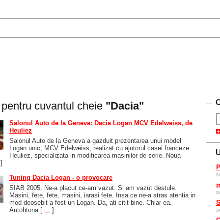
C
e pentru cuvantul cheie
"Dacia"
Salonul Auto de la Geneva: Dacia Logan MCV Edelweiss, de
Heuliez
Salonul Auto de la Geneva a gazduit prezentarea unui model
Logan unic, MCV Edelweiss, realizat cu ajutorul casei franceze
U
Heuliez, specializata in modificarea masinilor de serie. Noua
]
P
s
Tuning Dacia Logan - o provocare
m
SIAB 2005. Ne-a placut ce-am vazut. Si am vazut destule.
s
Masini, fete, fete, masini, iarasi fete. Insa ce ne-a atras atentia in
S
mod deosebit a fost un Logan. Da, ati citit bine. Chiar ea.
Autohtona
[
...
]
s