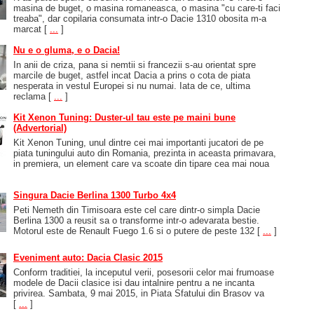
masina de buget, o masina romaneasca, o masina "cu care-ti faci
treaba", dar copilaria consumata intr-o Dacie 1310 obosita m-a
marcat
[
...
]
Nu e o gluma, e o Dacia!
In anii de criza, pana si nemtii si francezii s-au orientat spre
marcile de buget, astfel incat Dacia a prins o cota de piata
nesperata in vestul Europei si nu numai. Iata de ce, ultima
reclama
[
...
]
Kit Xenon Tuning: Duster-ul tau este pe maini bune
(Advertorial)
Kit Xenon Tuning, unul dintre cei mai importanti jucatori de pe
piata tuningului auto din Romania, prezinta in aceasta primavara,
in premiera, un element care va scoate din tipare cea mai noua
Singura Dacie Berlina 1300 Turbo 4x4
Peti Nemeth din Timisoara este cel care dintr-o simpla Dacie
Berlina 1300 a reusit sa o transforme intr-o adevarata bestie.
Motorul este de Renault Fuego 1.6 si o putere de peste 132
[
...
]
Eveniment auto: Dacia Clasic 2015
Conform traditiei, la inceputul verii, posesorii celor mai frumoase
modele de Dacii clasice isi dau intalnire pentru a ne incanta
privirea. Sambata, 9 mai 2015, in Piata Sfatului din Brasov va
[
...
]