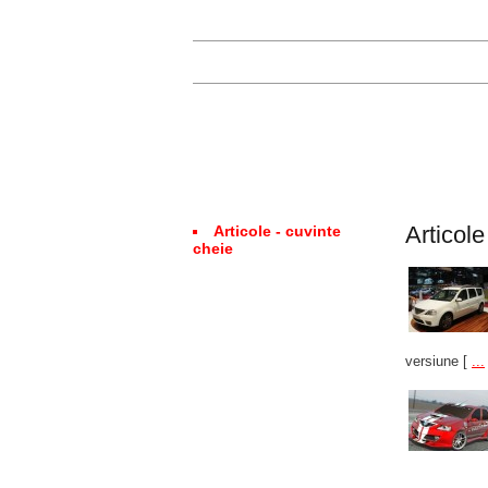
Articol
Articole - cuvinte
cheie
versiune
[
...