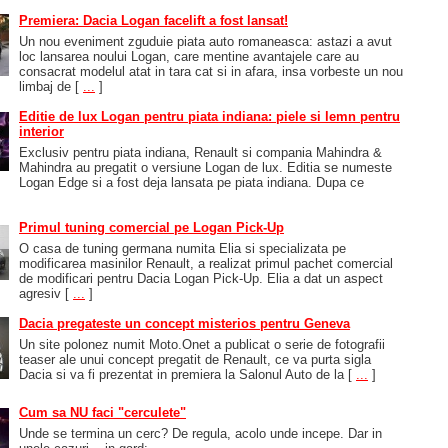
Premiera: Dacia Logan facelift a fost lansat!
Un nou eveniment zguduie piata auto romaneasca: astazi a avut
loc lansarea noului Logan, care mentine avantajele care au
consacrat modelul atat in tara cat si in afara, insa vorbeste un nou
limbaj de
[
...
]
Editie de lux Logan pentru piata indiana: piele si lemn pentru
interior
Exclusiv pentru piata indiana, Renault si compania Mahindra &
Mahindra au pregatit o versiune Logan de lux. Editia se numeste
Logan Edge si a fost deja lansata pe piata indiana. Dupa ce
Primul tuning comercial pe Logan Pick-Up
O casa de tuning germana numita Elia si specializata pe
modificarea masinilor Renault, a realizat primul pachet comercial
de modificari pentru Dacia Logan Pick-Up. Elia a dat un aspect
agresiv
[
...
]
Dacia pregateste un concept misterios pentru Geneva
Un site polonez numit Moto.Onet a publicat o serie de fotografii
teaser ale unui concept pregatit de Renault, ce va purta sigla
Dacia si va fi prezentat in premiera la Salonul Auto de la
[
...
]
Cum sa NU faci "cerculete"
Unde se termina un cerc? De regula, acolo unde incepe. Dar in