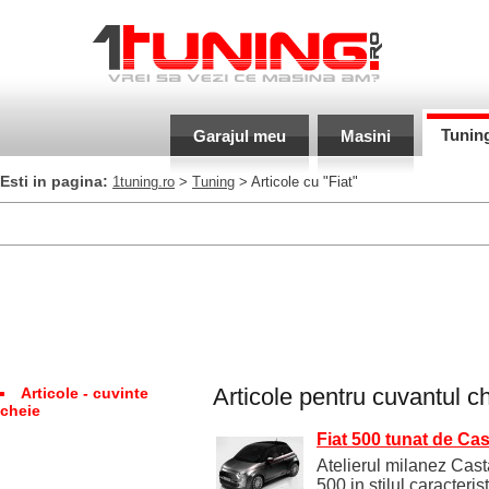
Tunin
Garajul meu
Masini
Esti in pagina:
1tuning.ro
>
Tuning
> Articole cu "Fiat"
Articole pentru cuvantul c
Articole - cuvinte
cheie
Fiat 500 tunat de Ca
Atelierul milanez Cast
500 in stilul caracteris