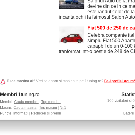
Salonul Auto de la Fra
devine din ce in ce ma
este randul celor de l
incanta ochii la faimosul Salon Auto
Fiat 500 de 250 de ca
Celebra companie ital
simplu Fiat 500 Abart
capapbil de un 0-100 k
tranformat intr-o bestie de 248 de C
Tu ce masina ai?
Vrei sa apara si masina ta pe 1tuning.ro?
Fa-i profilul acum!
Membri
1tuning.ro
Statis
109 vizitatori si
Membri:
Cauta membru
|
Top membri
P
Masini:
Cauta masina
|
Top masini
|
Nr.1
Puncte:
Informatii
|
Reduceri si premii
Baterii