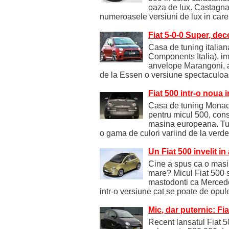
oaza de lux. Castagna
numeroasele versiuni de lux in care
Fiat 5-0-0 Super, dec
Casa de tuning italia
Components Italia), i
anvelope Marangoni, a
de la Essen o versiune spectaculoa
Fiat 500 intr-o noua i
Casa de tuning Monaco
pentru micul 500, con
masina europeana. Tune
o gama de culori variind de la verde
Un Fiat 500 invelit in
Cine a spus ca o masin
mare? Micul Fiat 500 s
mastodonti ca Mercede
intr-o versiune cat se poate de opu
Mic, dar puternic: Fi
Recent lansatul Fiat 50