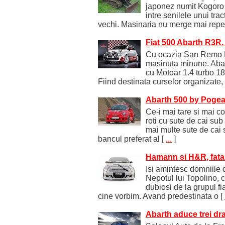
japonez numit Kogoro 
intre senilele unui tra
vechi. Masinaria nu merge mai rep
Fiat 500 Abarth R3R. 
Cu ocazia San Remo Ral
masinuta minune. Abar
cu Motoar 1.4 turbo 18
Fiind destinata curselor organizate, 
Abarth 500 by Poge
Ce-i mai tare si mai co
roti cu sute de cai sub
mai multe sute de cai s
bancul preferat al
[
...
]
Hamann si H&R, fata 
Isi amintesc domniile
Nepotul lui Topolino, c
dubiosi de la grupul fi
cine vorbim. Avand predestinata o
[
Abarth aduce trei dra