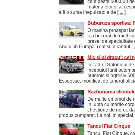
cele peste 500.000 de 
materialelor si accesor
a fi o sursa inepuizabila de
[
...
]
Buburuza sportiva: 
O masina proaspat lan
s-a bucurat de mult suc
presei de specialitate
Anului in Europa") cat si in randul
[
.
Mic si-al dracu': cel 
In cadrul Salonului de 
inceputul lunii octombr
puternic si agresiv 50
Esseesse, modificat de tunerul oficia
Razbunarea clientulu
De multe ori omul de 
in lupta cu marile corp
chestiune de noroc dac
produs cumparat. La noi, in special,
Tancul Fiat Cinque
Tancul Fiat Cinque, cr