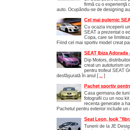
firmă cu o experienţă
auto. Ocupându-se de designing au
Cel mai puternic SEA
Cu ocazia inceperii u
SEAT a prezentat o ed
Copa, care se limitea
Fiind cel mai sportiv model creat 
SEAT Ibiza Adorada -
Dip Motors, distribuito
creat un autoturism un
pentru trofeul SEAT GO
desfăşurată în anul
[
...
]
Pachet sportiv pentru
Casa germana de tunin
fotografii cu un nou k
recenta generatie a h
Pachetul pentru exterior include un
Seat Leon, look "fib
Tunerii de la JE Desig