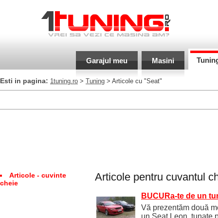
Tunin
Garajul meu
Masini
Esti in pagina:
1tuning.ro
>
Tuning
> Articole cu "Seat"
Articole pentru cuvantul c
Articole - cuvinte
cheie
BUCURa-te de un tun
Vă prezentăm două mo
un Seat Leon, tunate p