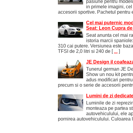
pasiune pentru modelu
in primele imagini, ce
accesorii sportive. Pachetul pentru 
Cel mai puternic mode
Seat: Leon Cupra de 
Seat anunta cel mai r
istoria marcii spaniole
310 cai putere. Versiunea este baza
TFSI de 2,0 litri si 240 de
[
...
]
JE Design il coafeaz
Tunerul german JE De
Show un nou kit pentr
adus modificari pentr
precum si o serie de accesorii pentru
Lumini de zi dedicate
Luminile de zi reprezi
monteaza pe partea sta
autovehiculului, ele 
pornirea autovehiculului. Culoarea l