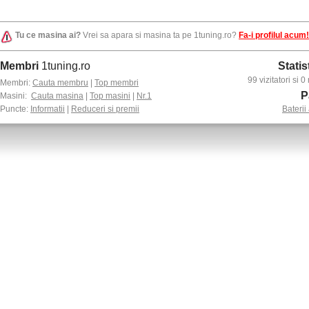
Tu ce masina ai?
Vrei sa apara si masina ta pe 1tuning.ro?
Fa-i profilul acum!
Membri
1tuning.ro
Statis
99 vizitatori si
Membri:
Cauta membru
|
Top membri
P
Masini:
Cauta masina
|
Top masini
|
Nr.1
Puncte:
Informatii
|
Reduceri si premii
Baterii