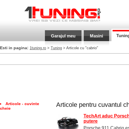
Tunin
Garajul meu
Masini
Esti in pagina:
1tuning.ro
>
Tuning
> Articole cu "cabrio"
Articole pentru cuvantul c
Articole - cuvinte
cheie
TechArt aduc Porsche
putere
Porsche 911 Cabrio est