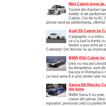
Mini Cabrio tunat de
Tunerii din Aachen spe
estetic si de perform
Cabrio. Cei de la AC S
primul rand pe performanta, oferind
Audi S5 Cabrio by C
Cargraphic s-a intors. 
ce s-a luat la tranta 
teuton a pus ochii pe c
Cabriolet. Din fericire nu au incerca
BMW 650i Cabrio by 
Desi nu ma pot consid
ba dimpotriva, sunt de
bucura in Romania e m
ca noul seria 6 e unul dintre cele m
Alpina B6 Biturbo Ca
din lume
BMW Seria 6 nu este, 
creion din penar. Desi
injuraturi, personal cred ca partea 