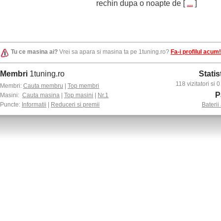
rechin dupa o noapte de
[
...
]
Tu ce masina ai?
Vrei sa apara si masina ta pe 1tuning.ro?
Fa-i profilul acum!
Membri
1tuning.ro
Statis
118 vizitatori si
Membri:
Cauta membru
|
Top membri
P
Masini:
Cauta masina
|
Top masini
|
Nr.1
Puncte:
Informatii
|
Reduceri si premii
Baterii