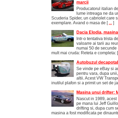
marcii
Producatorul italian d
lume intreaga ne da u
Scuderia Spider, un cabriolet care 
exemplare. Avand o masa de
[
...
]
Dacia Elodia, masin
Intr-o tentativa trista 
valoarre ai tarii au reu
numai 50 de secunde o
mult mai cruda: Reteta e completa:
Autobuzul decapotab
Se vinde pe eBay si a
pentru vara, dupa unii
altii. Acest VW Transp
inutilul plafon si a primit un set de j
Masina unui drifter:
Nascut in 1989, acest
pe mana lui Jeff Guill
drifting si, dupa cum 
masina a fost modificata pe dinauntr