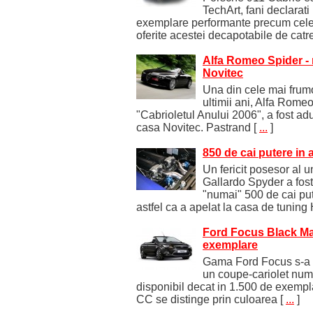
TechArt, fani declarati
exemplare performante precum cele
oferite acestei decapotabile de catr
Alfa Romeo Spider - m
Novitec
Una din cele mai frum
ultimii ani, Alfa Romeo 
"Cabrioletul Anului 2006", a fost ad
casa Novitec. Pastrand
[
...
]
850 de cai putere in 
Un fericit posesor al
Gallardo Spyder a fos
"numai" 500 de cai pute
astfel ca a apelat la casa de tuning
Ford Focus Black Ma
exemplare
Gama Ford Focus s-a 
un coupe-cariolet numi
disponibil decat in 1.500 de exemp
CC se distinge prin culoarea
[
...
]