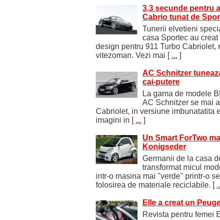
3,3 secunde pentru a
Cabrio tunat de Spor
Tunerii elvetieni spec
casa Sportec au creat 
design pentru 911 Turbo Cabriolet, re
vitezoman. Vezi mai
[
...
]
AC Schnitzer tuneaz
cai-putere
La gama de modele BMW
AC Schnitzer se mai 
Cabriolet, in versiune imbunatatita e
imagini in
[
...
]
Un Smart ForTwo mai 
Konigseder
Germanii de la casa d
transformat micul mod
intr-o masina mai "verde" printr-o se
folosirea de materiale reciclabile.
[
.
Elle a creat un Peuge
Revista pentru femei El