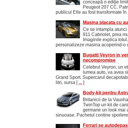
conceapă o ediţie limi
Peugeot 207 CC. Patru
publicul Elle au fost transformate în
Masina placata cu au
Ce se intampla atunci
911 Cabriolet, prea mu
Imaginile explica totul
personalizeze masina acoperind-o 
Bugatti Veyron in ve
necompromise
Celebrul Veyron, un eta
lumea auto, va avea si 
Grand Sport. Supercarul decapotabi
litri, sursa
[
...
]
Body-kit pentru Astr
Britanicii de la Vauxha
TwinTop un kit de caro
germane un look mai a
sinuoase. Pachetul contine spoilere 
Ferrari se autodepase