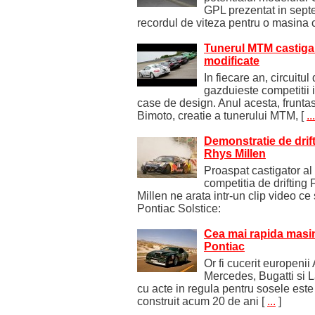
GPL prezentat in sept
recordul de viteza pentru o masina c
Tunerul MTM castiga 
modificate
In fiecare an, circuitul
gazduieste competitii 
case de design. Anul acesta, frunta
Bimoto, creatie a tunerului MTM,
[
...
Demonstratie de drif
Rhys Millen
Proaspat castigator al
competitia de drifting
Millen ne arata intr-un clip video ce
Pontiac Solstice:
Cea mai rapida masin
Pontiac
Or fi cucerit europenii
Mercedes, Bugatti si 
cu acte in regula pentru sosele est
construit acum 20 de ani
[
...
]