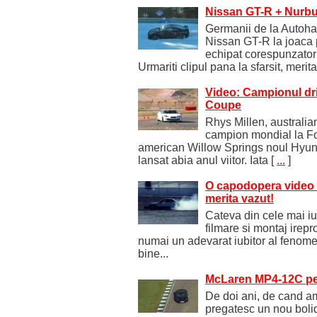
Nissan GT-R + Nurbu
Germanii de la Autoha
Nissan GT-R la joaca 
echipat corespunzator
Urmariti clipul pana la sfarsit, merita
Video: Campionul drif
Coupe
Rhys Millen, australianu
campion mondial la Fo
american Willow Springs noul Hyun
lansat abia anul viitor. Iata
[
...
]
O capodopera video de
merita vazut!
Cateva din cele mai iub
filmare si montaj irepro
numai un adevarat iubitor al fenomen
bine...
McLaren MP4-12C pe 
De doi ani, de cand am
pregatesc un nou bolid