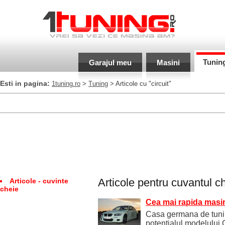
Tunin
Garajul meu
Masini
Esti in pagina:
1tuning.ro
>
Tuning
> Articole cu "circuit"
Articole pentru cuvantul c
Articole - cuvinte
cheie
Cea mai rapida masi
Casa germana de tuni
potentialul modelulu