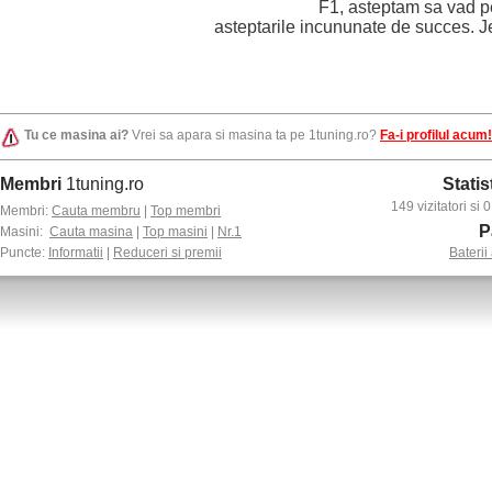
F1, asteptam sa vad pe
asteptarile incununate de succes. 
Tu ce masina ai?
Vrei sa apara si masina ta pe 1tuning.ro?
Fa-i profilul acum!
Membri
1tuning.ro
Statis
149 vizitatori si
Membri:
Cauta membru
|
Top membri
P
Masini:
Cauta masina
|
Top masini
|
Nr.1
Puncte:
Informatii
|
Reduceri si premii
Baterii