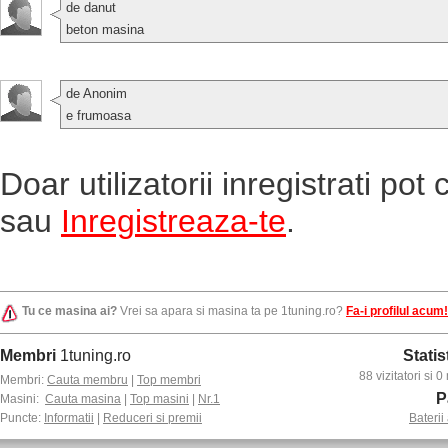
de danut
beton masina
de Anonim
e frumoasa
Doar utilizatorii inregistrati po
sau
Inregistreaza-te
.
Tu ce masina ai?
Vrei sa apara si masina ta pe 1tuning.ro?
Fa-i profilul acum!
Membri
1tuning.ro
Statis
88 vizitatori si
Membri:
Cauta membru
|
Top membri
P
Masini:
Cauta masina
|
Top masini
|
Nr.1
Puncte:
Informatii
|
Reduceri si premii
Baterii