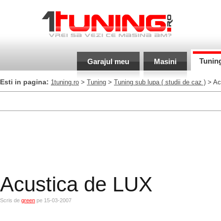
Tunin
Garajul meu
Masini
Esti in pagina:
1tuning.ro
>
Tuning
>
Tuning sub lupa
( studii de caz )
> Ac
Acustica de LUX
Scris de
green
pe 15-03-2007