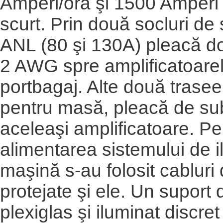
Amperi/oră şi 1500 Amperi 
scurt. Prin două socluri de
ANL (80 şi 130A) pleacă do
2 AWG spre amplificatoarel
portbagaj. Alte două trase
pentru masă, pleacă de su
aceleaşi amplificatoare. Pe
alimentarea sistemului de i
maşină s-au folosit cablur
protejate şi ele. Un suport
plexiglas şi iluminat discret