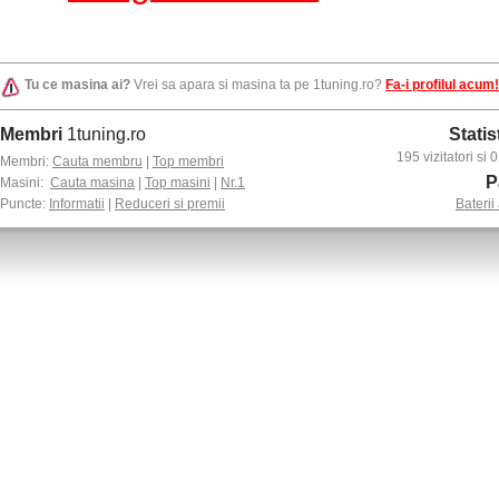
Tu ce masina ai?
Vrei sa apara si masina ta pe 1tuning.ro?
Fa-i profilul acum!
Membri
1tuning.ro
Statis
195 vizitatori si
Membri:
Cauta membru
|
Top membri
P
Masini:
Cauta masina
|
Top masini
|
Nr.1
Puncte:
Informatii
|
Reduceri si premii
Baterii