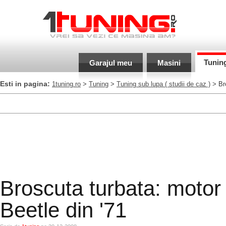
Tunin
Garajul meu
Masini
Esti in pagina:
1tuning.ro
>
Tuning
>
Tuning sub lupa
( studii de caz )
> Bro
Broscuta turbata: motor
Beetle din '71