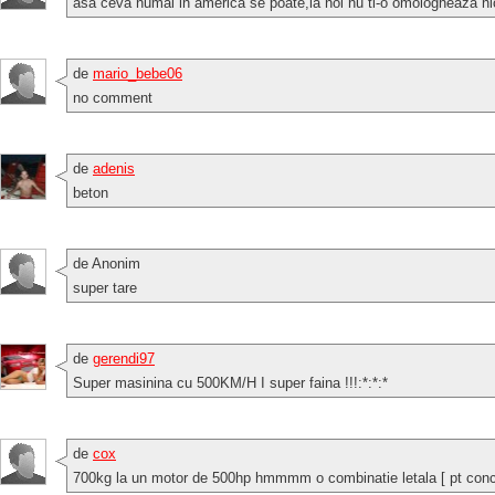
asa ceva numai in america se poate,la noi nu ti-o omologheaza nici
de
mario_bebe06
no comment
de
adenis
beton
de Anonim
super tare
de
gerendi97
Super masinina cu 500KM/H I super faina !!!:*:*:*
de
cox
700kg la un motor de 500hp hmmmm o combinatie letala [ pt conc