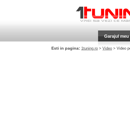
Garajul meu
Esti in pagina:
1tuning.ro
>
Video
> Video pe