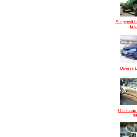
Suspensii h
la 
Diverse D
O colecti
tu