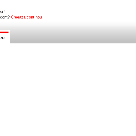
at!
 cont?
Creeaza cont nou
eo