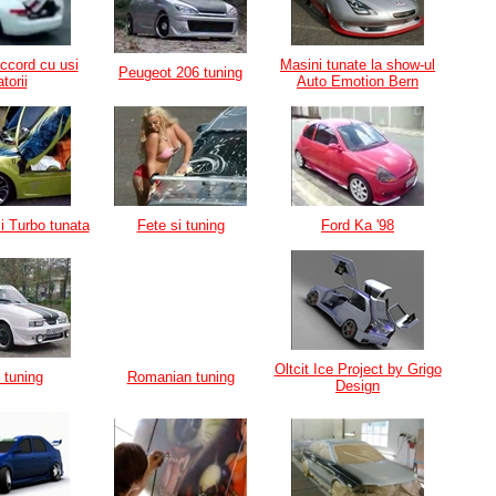
ccord cu usi
Masini tunate la show-ul
Peugeot 206 tuning
atorii
Auto Emotion Bern
i Turbo tunata
Fete si tuning
Ford Ka '98
Oltcit Ice Project by Grigo
t tuning
Romanian tuning
Design