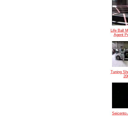
Life Ball 
Agent P
Tuning Sh
20
Seicento