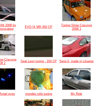
MINI 2008 by
Tuning Show Cracovia
EVO IX MR 450 CP
rovocateur
2008 1
ow Cracovia
Seat Leon tuning - 150 CP
Seria 6, made in Lituania
08 2
 Angel eyes
mondeo stile tuning
My Ride