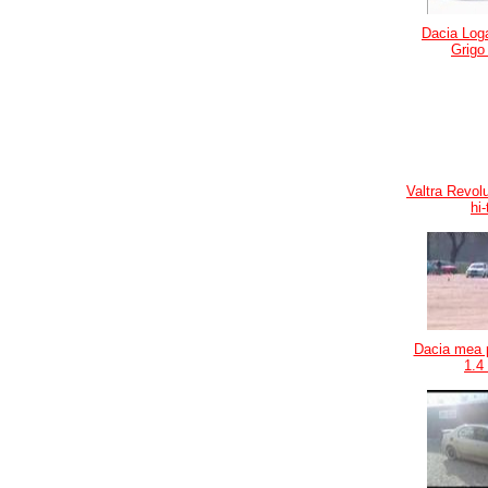
Dacia Log
Grigo
Valtra Revolu
hi
Dacia mea 
1.4