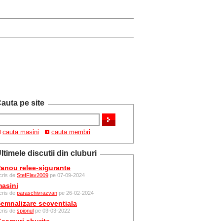
auta pe site
cauta masini
cauta membri
ltimele discutii din cluburi
anou relee-sigurante
cris de
StefFlav2009
pe 07-09-2024
asini
cris de
paraschivrazvan
pe 26-02-2024
emnalizare secventiala
cris de
spionul
pe 03-03-2022