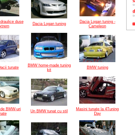
G
s
d
s
idraulice duse
Dacia Logan tuning -
Dacia Logan tuning
extrem
Cameleon
BMW home-made tuning
acii tunate
BMW tuning
kit
e de BMW-uri
Masini tunate la 4Tuning
Un BMW tunat cu stil
nate
Day