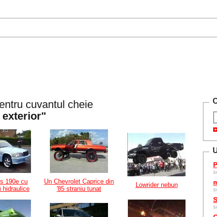
C
entru cuvantul cheie
 exterior"
U
P
s
s 190e cu
Un Chevrolet Caprice din
m
Lowrider nebun
 hidraulice
'85 straniu tunat
s
S
s