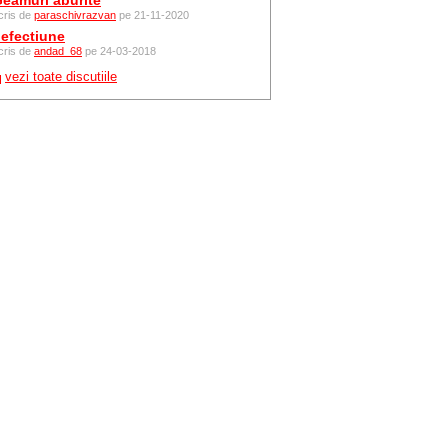
eamuri aburite
cris de
paraschivrazvan
pe 21-11-2020
efectiune
cris de
andad_68
pe 24-03-2018
vezi toate discutiile