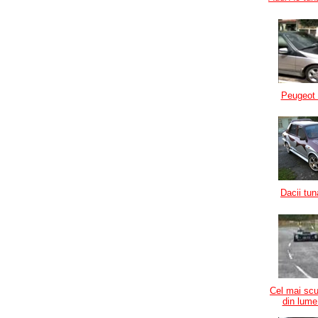
Peugeot 
Dacii tu
Cel mai sc
din lume