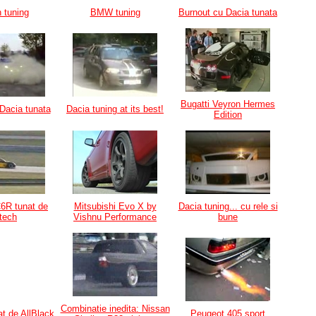
 tuning
BMW tuning
Burnout cu Dacia tunata
Bugatti Veyron Hermes
 Dacia tunata
Dacia tuning at its best!
Edition
C6R tunat de
Mitsubishi Evo X by
Dacia tuning... cu rele si
tech
Vishnu Performance
bune
Combinatie inedita: Nissan
at de AllBlack
Peugeot 405 sport