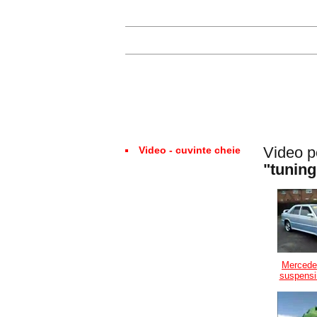
Video p
Video - cuvinte cheie
"tuning
Mercede
suspensii