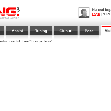
Nu esti log
Login
| Nu ai
Vid
Masini
Tuning
Cluburi
Poze
ntru cuvantul cheie "tuning exterior"