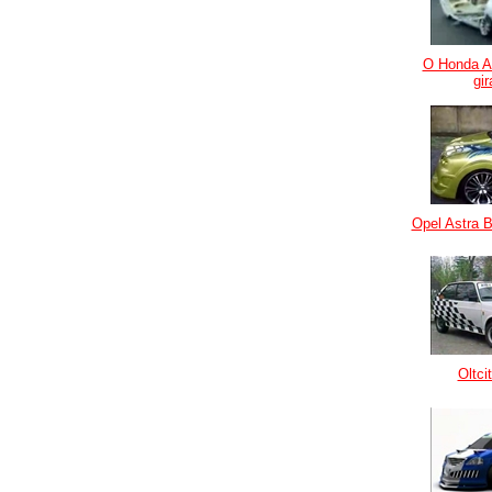
O Honda A
gir
Opel Astra B
Oltci