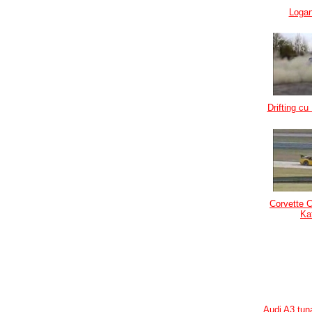
Logan
Drifting cu
Corvette 
Ka
Audi A3 tun