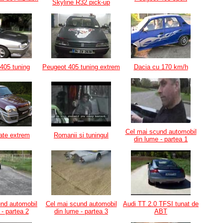
Skyline R32 pick-up
405 tuning
Peugeot 405 tuning extrem
Dacia cu 170 km/h
Cel mai scund automobil
nate extrem
Romanii si tuningul
din lume - partea 1
und automobil
Cel mai scund automobil
Audi TT 2.0 TFSI tunat de
 - partea 2
din lume - partea 3
ABT