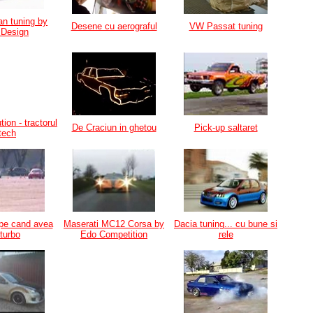
an tuning by
Desene cu aerograful
VW Passat tuning
 Design
tion - tractorul
De Craciun in ghetou
Pick-up saltaret
-tech
pe cand avea
Maserati MC12 Corsa by
Dacia tuning... cu bune si
 turbo
Edo Competition
rele