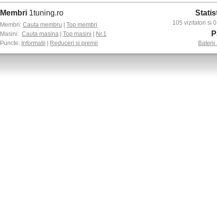
Membri
1tuning.ro
Statis
105 vizitatori si
Membri:
Cauta membru
|
Top membri
P
Masini:
Cauta masina
|
Top masini
|
Nr.1
Puncte:
Informatii
|
Reduceri si premii
Baterii