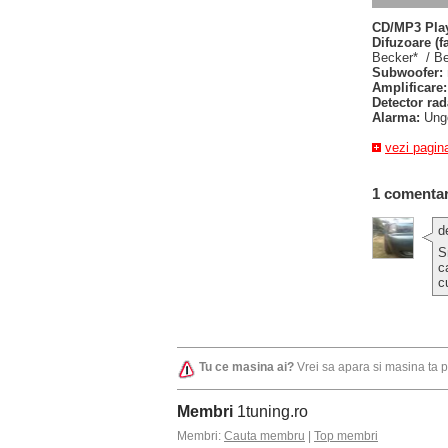
CD/MP3 Play
Difuzoare (fa
Becker* / B
Subwoofer:
Amplificare:
Detector rad
Alarma:
Ung
vezi pagin
1 comentar
d
S
c
c
Tu ce masina ai?
Vrei sa apara si masina ta 
Membri
1tuning.ro
Membri:
Cauta membru
|
Top membri