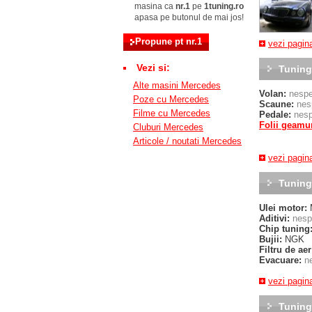
masina ca
nr.1
pe
1tuning.ro
apasa pe butonul de mai jos!
vezi pagina
Vezi si:
Tuning 
Alte masini Mercedes
Volan:
nespe
Poze cu Mercedes
Scaune:
nes
Filme cu Mercedes
Pedale:
nesp
Folii geamur
Cluburi Mercedes
Articole / noutati Mercedes
vezi pagina
Tuning
Ulei motor:
M
Aditivi:
nesp
Chip tuning
Bujii:
NGK
Filtru de aer
Evacuare:
n
vezi pagin
Tuning