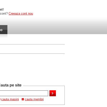
at!
 cont?
Creeaza cont nou
eo
auta pe site
cauta masini
cauta membri