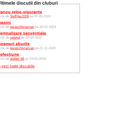
ltimele discutii din cluburi
anou relee-sigurante
cris de
StefFlav2009
pe 07-09-2024
asini
cris de
paraschivrazvan
pe 26-02-2024
emnalizare secventiala
cris de
spionul
pe 03-03-2022
eamuri aburite
cris de
paraschivrazvan
pe 21-11-2020
efectiune
cris de
andad_68
pe 24-03-2018
vezi toate discutiile