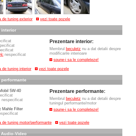
 de tuning exterior
vezi toate pozele
interior
cificat
Prezentare interior:
pecificat
Membrul
beculetz
nu a dat detalii despre
ecificat
modificarile interioare
i:
nespecificat
spune-i sa le completeze!
 de tuning interior
vezi toate pozele
 performante
obil 5W-40
Prezentare performante:
ecificat
Membrul
beculetz
nu a dat detalii despre
:
nespecificat
tuningul performante/motor
:
Mahle Filter
spune-i sa le completeze!
especificat
a de tuning motor/performante
vezi toate pozele
 Audio-Video