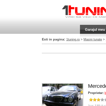
Garajul meu
Esti in pagina:
1tuning.ro
>
Masini tunate
>
Mercede
Proprietar:
Scor:
2.93
(4 vo