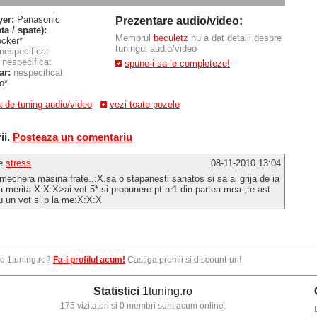
er:
Panasonic
Prezentare audio/video:
ta / spate):
Membrul
beculetz
nu a dat detalii despre
ecker*
tuningul audio/video
nespecificat
nespecificat
spune-i sa le completeze!
ar:
nespecificat
o*
a de tuning audio/video
vezi toate pozele
ii.
Posteaza un comentariu
e
stress
08-11-2010 13:04
mechera masina frate..:X.sa o stapanesti sanatos si sa ai grija de ia
a merita:X:X:X>ai vot 5* si propunere pt nr1 din partea mea.,te ast
u un vot si p la me:X:X:X
pe 1tuning.ro?
Fa-i profilul acum!
Castiga premii si discount-uri!
Statistici
1tuning.ro
175 vizitatori si 0 membri sunt acum online: