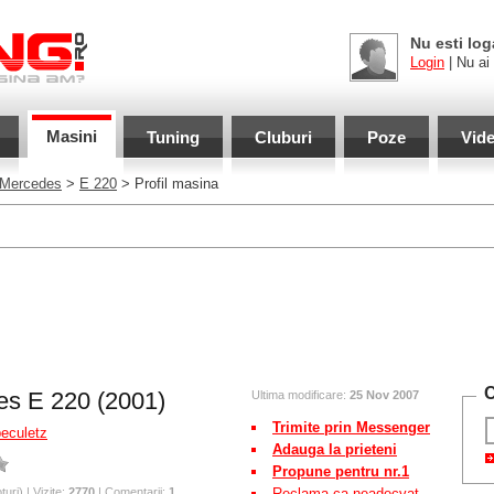
Nu esti log
Login
| Nu ai
Masini
Tuning
Cluburi
Poze
Vid
Mercedes
>
E 220
> Profil masina
C
s E 220 (2001)
Ultima modificare:
25 Nov 2007
Trimite prin Messenger
beculetz
Adauga la prieteni
Propune pentru nr.1
turi) | Vizite:
2770
| Comentarii:
1
Reclama ca neadecvat