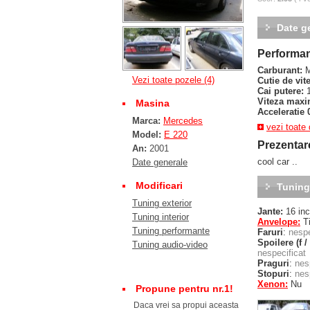
Date g
Performan
Carburant:
M
Vezi toate pozele (4)
Cutie de vit
Cai putere:
1
Viteza maxi
Masina
Acceleratie 0
Marca:
Mercedes
vezi toate
Model:
E 220
Prezentar
An:
2001
cool car ..
Date generale
Modificari
Tuning
Tuning exterior
Jante:
16 in
Tuning interior
Anvelope:
Ti
Tuning performante
Faruri
:
nespe
Spoilere (f /
Tuning audio-video
nespecificat
Praguri
:
nes
Stopuri
:
nes
Xenon:
Nu
Propune pentru nr.1!
Daca vrei sa propui aceasta