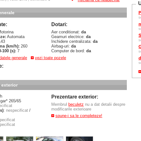
U
enerale
P
s
m
te:
Dotari:
s
otorina
Aer conditionat:
da
S
eze:
Automata
Geamuri electrice:
da
s
43
Inchidere centralizata:
da
ma (km/h):
260
Airbag-uri:
da
G
-100 (s):
7
Computer de bord:
da
s
 datele generale
vezi toate pozele
d
s
e:
 exterior
ch
Prezentare exterior:
gar* 265/65
Membrul
beculetz
nu a dat detalii despre
cificat
modificarile exterioare
 s)
:
nespecificat
/
spune-i sa le completeze!
pecificat
pecificat