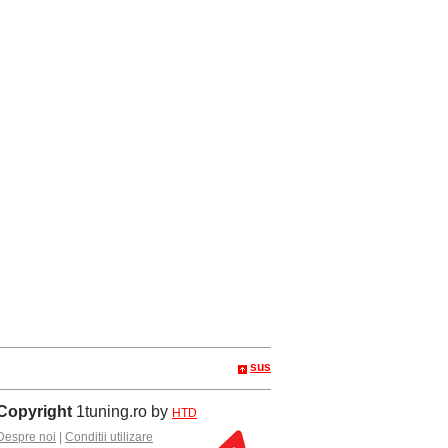
sus
Copyright
1tuning.ro by
HTD
Despre noi
|
Conditii utilizare