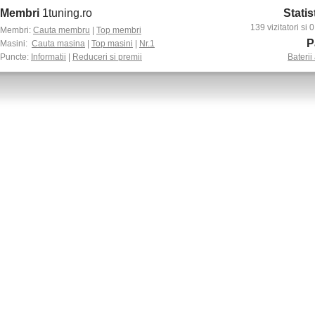
Membri
1tuning.ro
Statis
139 vizitatori si
Membri:
Cauta membru
|
Top membri
P
Masini:
Cauta masina
|
Top masini
|
Nr.1
Puncte:
Informatii
|
Reduceri si premii
Baterii