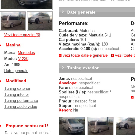
Date generale
Performante:
D
Carburant:
Motorina
Ae
Vezi toate pozele (3)
Cutie de viteze:
Manuala 5+1
Ge
Cai putere:
101
In
Viteza maxima (km/h):
180
Ai
Masina
Acceleratie 0-100 (s):
nespecificat
Co
Marca:
Mercedes
vezi toate datele generale
vezi toate 
Model:
V 230
An:
1998
Tuning exterior
Date generale
Jante:
nespecificat
P
Modificari
Anvelope:
nespecificat
M
Faruri
:
nespecificat
Tuning exterior
mo
Spoilere (f / s)
:
nespecificat
/
Tuning interior
nespecificat
Tuning performante
Praguri
:
nespecificat
Stopuri
:
nespecificat
Tuning audio-video
Xenon:
Nu
Propune pentru nr.1!
Daca vrei sa propui aceasta