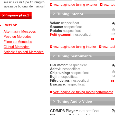
masina ca
nr.1
pe
1tuning.ro
vezi pagina de tuning exterior
vezi to
apasa pe butonul de mai jos!
Tuning interior
Volan:
nespecificat
P
Vezi si:
Scaune:
nespecificat
M
Pedale:
nespecificat
Alte masini Mercedes
mo
Folii geamuri:
nespecificat
Poze cu Mercedes
Filme cu Mercedes
vezi pagina de tuning interior
vezi toa
Cluburi Mercedes
Articole / noutati Mercedes
Tuning performante
Ulei motor:
nespecificat
P
Aditivi:
nespecificat
M
Chip tuning:
nespecificat
tu
Bujii:
nespecificat
Filtru de aer:
nespecificat
Evacuare:
nespecificat
vezi pagina de tuning motor/performante
Tuning Audio-Video
CD/MP3 Player:
nespecificat
P