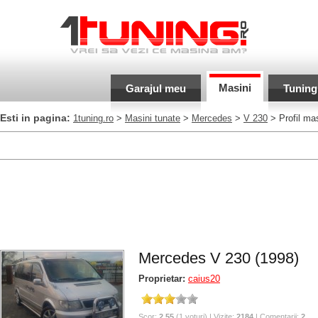
Masini
Garajul meu
Tuning
Esti in pagina:
1tuning.ro
>
Masini tunate
>
Mercedes
>
V 230
> Profil ma
Mercedes V 230 (1998)
Proprietar:
caius20
Scor:
2.55
(1 voturi) | Vizite:
2184
| Comentarii:
2