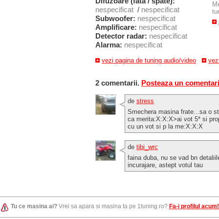
Difuzoare (fata / spate):
M
nespecificat
/
nespecificat
tu
Subwoofer:
nespecificat
Amplificare:
nespecificat
Detector radar:
nespecificat
Alarma:
nespecificat
vezi pagina de tuning audio/video
vez
2 comentarii.
Posteaza un comentar
de
stress
Smechera masina frate...sa o sta
ca merita:X:X:X>ai vot 5* si pro
cu un vot si p la me:X:X:X
de
tibi_wrc
faina duba, nu se vad bn detaliil
incurajare, astept votul tau
Tu ce masina ai?
Vrei sa apara si masina ta pe 1tuning.ro?
Fa-i profilul acum!